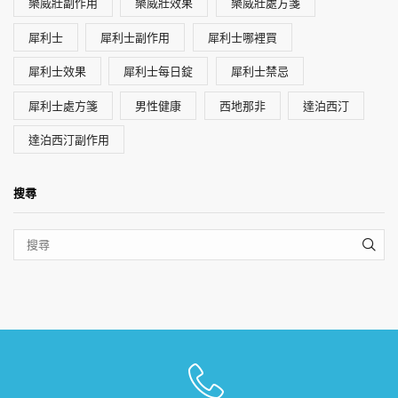
樂威壯副作用
樂威壯效果
樂威壯處方箋
犀利士
犀利士副作用
犀利士哪裡買
犀利士效果
犀利士每日錠
犀利士禁忌
犀利士處方箋
男性健康
西地那非
達泊西汀
達泊西汀副作用
搜尋
SEA