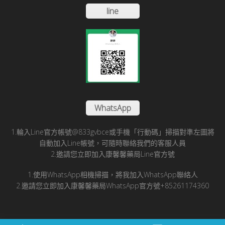
line
WhatsApp
1.輪入Line官方帳號@833gvbce或手機「行動碼」掃描對準左圖將
自動加入Line帳號，可隨時聯絡我們的客服人員
2.邀請您立即加入康馨馨藥局Line官方號
1.使用WhatsApp相機掃描，將我加入WhatsApp聯絡人
2.邀請您立即加入康馨馨藥局WhatsApp官方號+85261174360
© 2025 康馨馨國際醫藥有限公司版所有