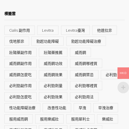
標籤雲
Cialis 副作用
Levitra
Levitra臺灣
他達拉非
伐地那非
勃起功能障礙
勃起功能障礙治療
壯陽藥副作用
壯陽藥推薦
威而鋼
威而鋼副作用
威而鋼功效
威而鋼哪裡買
HKD
威而鋼怎麼吃
威而鋼效果
威而鋼禁忌
必利勁
必利勁副作用
必利勁劑量
必利勁哪裡買
必利勁怎麼吃
必利勁效果
必利勁用法
性功能障礙治療
改善性功能
早洩
早洩治療
服用威而鋼
服用樂威壯
服用犀利士
樂威壯