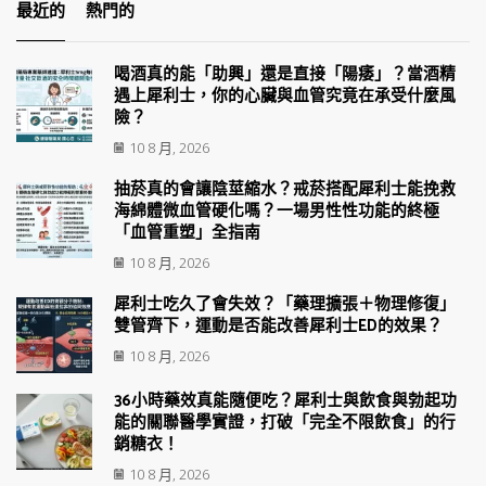
最近的
熱門的
喝酒真的能「助興」還是直接「陽痿」？當酒精
遇上犀利士，你的心臟與血管究竟在承受什麼風
險？
10 8 月, 2026
抽菸真的會讓陰莖縮水？戒菸搭配犀利士能挽救
海綿體微血管硬化嗎？一場男性性功能的終極
「血管重塑」全指南
10 8 月, 2026
犀利士吃久了會失效？「藥理擴張＋物理修復」
雙管齊下，運動是否能改善犀利士ED的效果？
10 8 月, 2026
36小時藥效真能隨便吃？犀利士與飲食與勃起功
能的關聯醫學實證，打破「完全不限飲食」的行
銷糖衣！
10 8 月, 2026