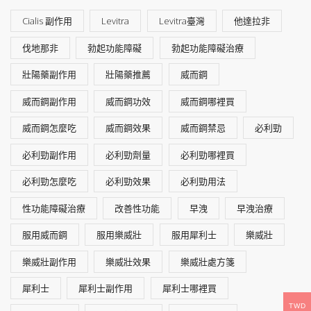
Cialis 副作用
Levitra
Levitra臺灣
他達拉非
伐地那非
勃起功能障礙
勃起功能障礙治療
壯陽藥副作用
壯陽藥推薦
威而鋼
威而鋼副作用
威而鋼功效
威而鋼哪裡買
威而鋼怎麼吃
威而鋼效果
威而鋼禁忌
必利勁
必利勁副作用
必利勁劑量
必利勁哪裡買
必利勁怎麼吃
必利勁效果
必利勁用法
性功能障礙治療
改善性功能
早洩
早洩治療
服用威而鋼
服用樂威壯
服用犀利士
樂威壯
樂威壯副作用
樂威壯效果
樂威壯處方箋
犀利士
犀利士副作用
犀利士哪裡買
TWD