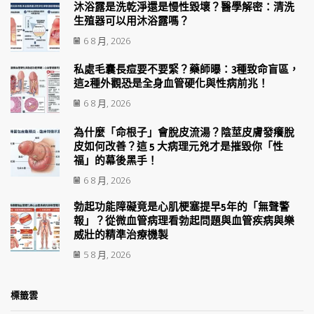
沐浴露是洗乾淨還是慢性毀壞？醫學解密：清洗
生殖器可以用沐浴露嗎？
6 8 月, 2026
私處毛囊長痘要不要緊？藥師曝：3種致命盲區，
這2種外觀恐是全身血管硬化與性病前兆！
6 8 月, 2026
為什麼「命根子」會脫皮流湯？陰莖皮膚發癢脫
皮如何改善？這 5 大病理元兇才是摧毀你「性
福」的幕後黑手！
6 8 月, 2026
勃起功能障礙竟是心肌梗塞提早5年的「無聲警
報」？從微血管病理看勃起問題與血管疾病與樂
威壯的精準治療機製
5 8 月, 2026
標籤雲