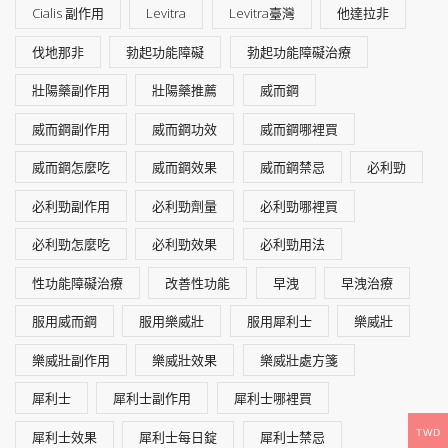
Cialis 副作用
Levitra
Levitra臺灣
他達拉非
伐地那非
勃起功能障礙
勃起功能障礙治療
壯陽藥副作用
壯陽藥推薦
威而鋼
威而鋼副作用
威而鋼功效
威而鋼哪裡買
威而鋼怎麼吃
威而鋼效果
威而鋼禁忌
必利勁
必利勁副作用
必利勁劑量
必利勁哪裡買
必利勁怎麼吃
必利勁效果
必利勁用法
性功能障礙治療
改善性功能
早洩
早洩治療
服用威而鋼
服用樂威壯
服用犀利士
樂威壯
樂威壯副作用
樂威壯效果
樂威壯處方箋
犀利士
犀利士副作用
犀利士哪裡買
TWD
犀利士效果
犀利士每日錠
犀利士禁忌