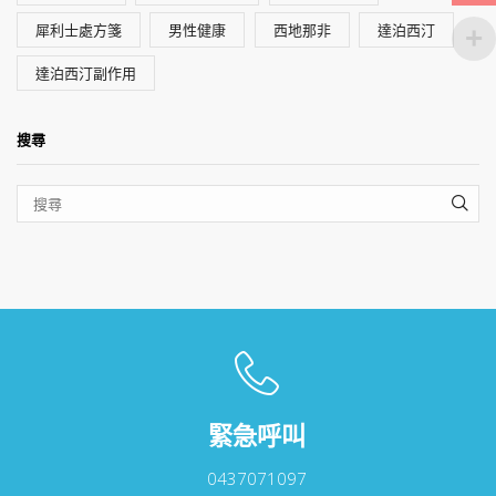
犀利士處方箋
男性健康
西地那非
達泊西汀
達泊西汀副作用
搜尋
SEA
緊急呼叫
0437071097