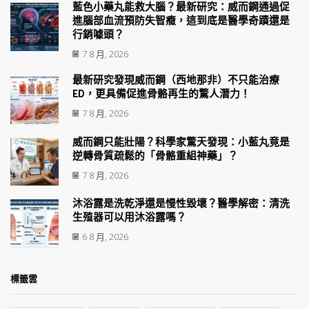
藍色小藥丸能救大腦？最新研究：威而鋼通過促
進腦部血流預防失智癥，這到底是醫學奇蹟還是
行銷噱頭？
7 8 月, 2026
最新研究發現威而鋼（西地那非）不只能治療
ED，更具備促進骨骼再生的驚人潛力！
7 8 月, 2026
威而鋼只能壯陽？科學家驚天發現：小藍丸竟是
逆轉骨質疏鬆的「骨骼重組神藥」？
7 8 月, 2026
沐浴露是洗乾淨還是慢性毀壞？醫學解密：清洗
生殖器可以用沐浴露嗎？
6 8 月, 2026
標籤雲