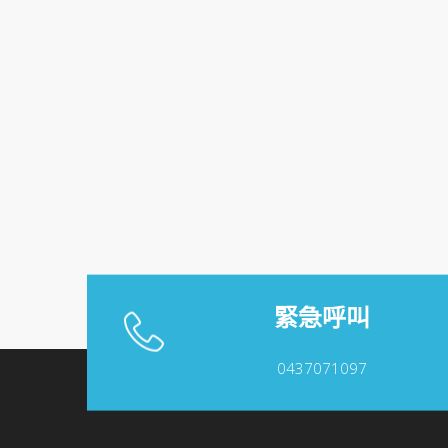
緊急呼叫
0437071097