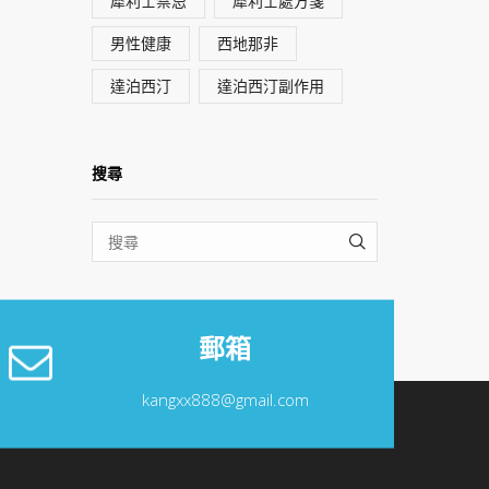
犀利士禁忌
犀利士處方箋
男性健康
西地那非
達泊西汀
達泊西汀副作用
搜尋
SEARCH
郵箱
kangxx888@gmail.com