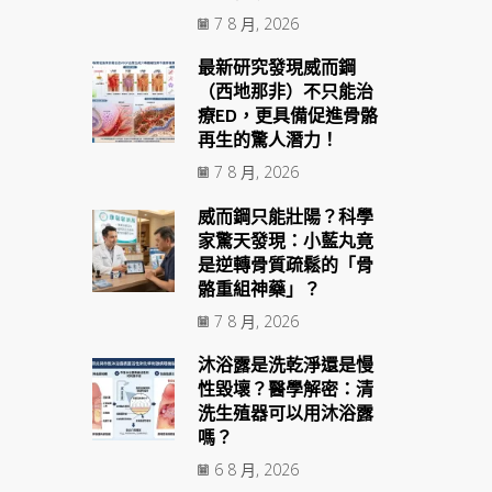
7 8 月, 2026
最新研究發現威而鋼
（西地那非）不只能治
療ED，更具備促進骨骼
再生的驚人潛力！
7 8 月, 2026
威而鋼只能壯陽？科學
家驚天發現：小藍丸竟
是逆轉骨質疏鬆的「骨
骼重組神藥」？
7 8 月, 2026
沐浴露是洗乾淨還是慢
性毀壞？醫學解密：清
洗生殖器可以用沐浴露
嗎？
6 8 月, 2026