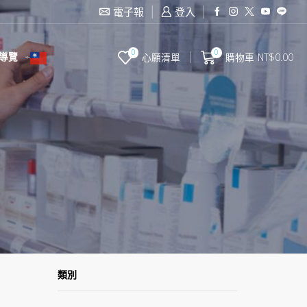
滿2000台幣免運費
電子報
登入
0
0
導覽
心願清單
購物車
NT$
0.00
類別