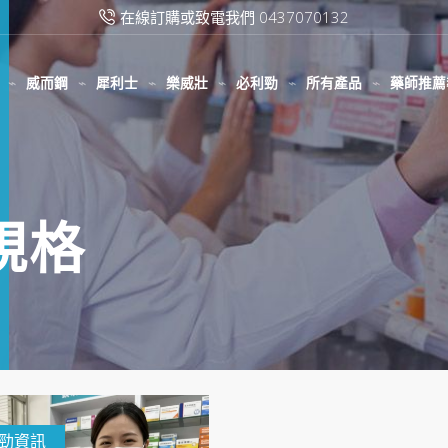
在線訂購或致電我們 0437070132
威而鋼
犀利士
樂威壯
必利勁
所有產品
藥師推薦
規格
勁資訊