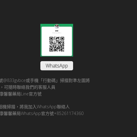
WhatsApp
方帳號@833gvbce或手機「行動碼」掃描對準左圖將
帳號，可隨時聯絡我們的客服人員
康馨馨藥局Line官方號
pp相機掃描，將我加入WhatsApp聯絡人
馨馨藥局WhatsApp官方號+85261174360