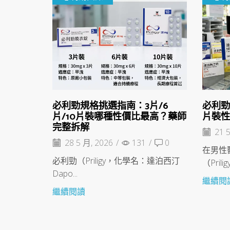
必利勁規格挑選指南：3片/6
必利勁
片/10片裝哪種性價比最高？藥師
片裝
完整拆解
21 5
28 5 月, 2026
/
131
/
0
在男性
必利勁（Priligy，化學名：達泊西汀
（Pril
Dapo...
繼續閱
繼續閱讀