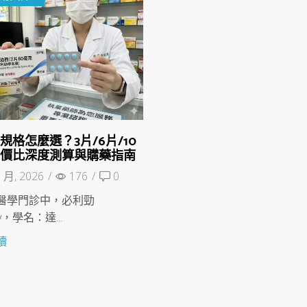
規格怎麼選？3片/6片/10
性價比深度測算與購藥指南
 月, 2026
/
176
/
0
醫學門診中，必利勁
igy，學名：達...
讀