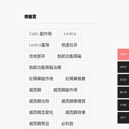
標籤雲
Cialis 副作用
Levitra
Levitra臺灣
他達拉非
TWD
伐地那非
勃起功能障礙
勃起功能障礙治療
HKD
壯陽藥副作用
壯陽藥推薦
SGD
威而鋼
威而鋼副作用
MYR
威而鋼功效
威而鋼哪裡買
THB
威而鋼怎麼吃
威而鋼效果
JPY
威而鋼禁忌
必利勁