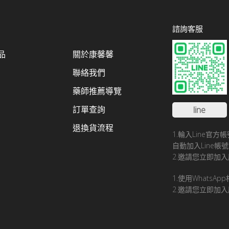
諮詢客服
品
關於康馨馨
聯絡我們
藥師推薦導覽
訂單查詢
line
退換貨流程
1.輪入Line官
自動加入Line
2.邀請您立即加入
1.使用WhatsA
2.邀請您立即加入康