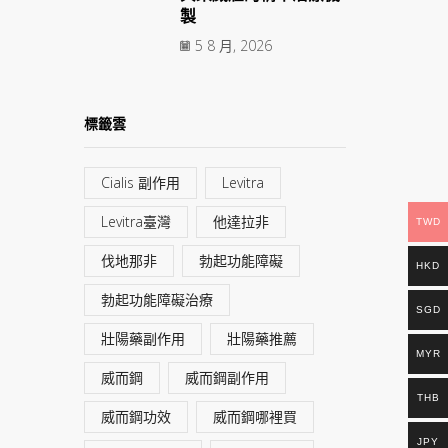
製
5 8 月, 2026
標籤雲
Cialis 副作用
Levitra
Levitra臺灣
他達拉非
TWD
伐地那非
勃起功能障礙
HKD
勃起功能障礙治療
SGD
壯陽藥副作用
壯陽藥推薦
MYR
威而鋼
威而鋼副作用
THB
威而鋼功效
威而鋼哪裡買
JPY