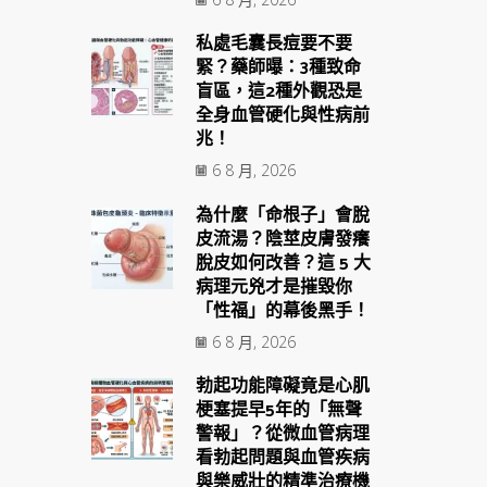
私處毛囊長痘要不要
緊？藥師曝：3種致命
盲區，這2種外觀恐是
全身血管硬化與性病前
兆！
6 8 月, 2026
為什麼「命根子」會脫
皮流湯？陰莖皮膚發癢
脫皮如何改善？這 5 大
病理元兇才是摧毀你
「性福」的幕後黑手！
6 8 月, 2026
勃起功能障礙竟是心肌
梗塞提早5年的「無聲
警報」？從微血管病理
看勃起問題與血管疾病
與樂威壯的精準治療機