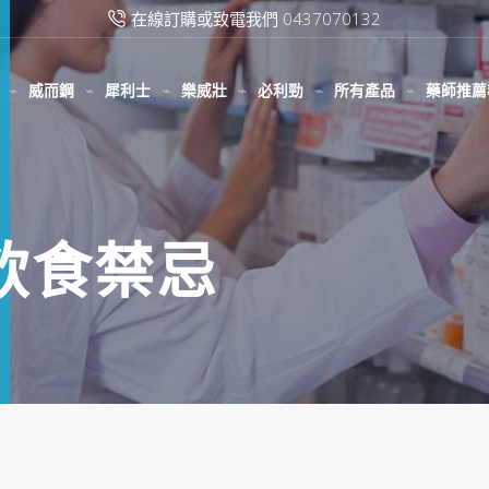
在線訂購或致電我們 0437070132
威而鋼
犀利士
樂威壯
必利勁
所有產品
藥師推薦
勁飲食禁忌