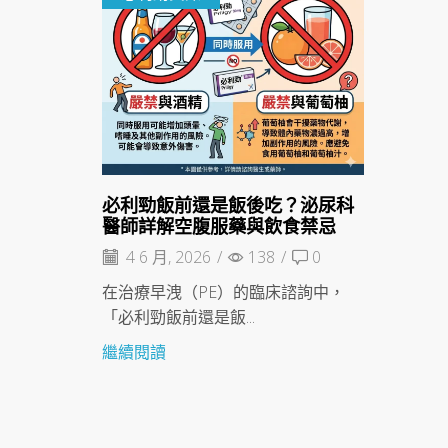
必利勁飯前還是飯後吃？泌尿科
醫師詳解空腹服藥與飲食禁忌
4 6 月, 2026
/
138
/
0
在治療早洩（PE）的臨床諮詢中，
「必利勁飯前還是飯...
繼續閱讀