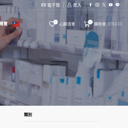
滿2000台幣免運費
電子報
登入
0
0
導覽
心願清單
購物車
NT$
0.00
類別