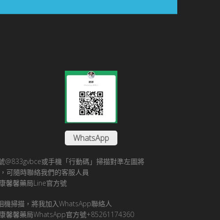
WhatsApp
方帳號@833gvbce或手機「行動碼」掃描對準左圖將
帳號，可隨時聯絡我們的客服人員
康馨馨藥局Line官方號
pp相機掃描，將我加入WhatsApp聯絡人
馨馨藥局WhatsApp官方號+85261174360