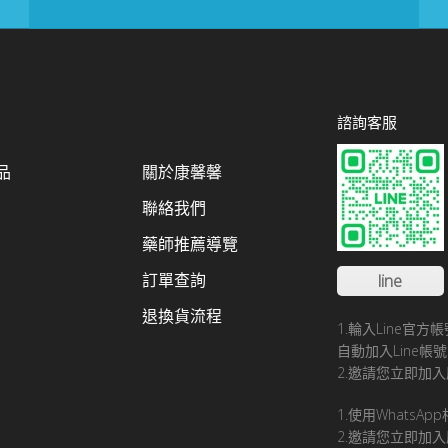
諮詢客服
品
關於康馨馨
聯絡我們
藥師推薦導覽
訂單查詢
line
退換貨流程
1.輪入Line官
自動加入Line
2.邀請您立即加入
1.使用WhatsA
2.邀請您立即加入康