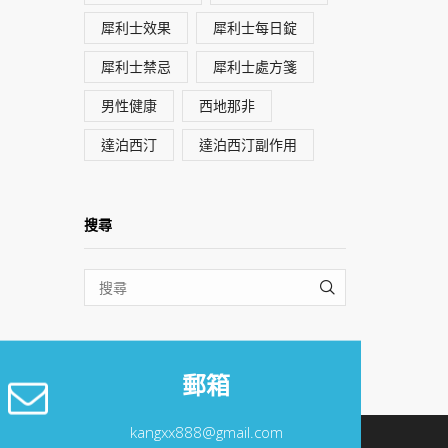
犀利士效果
犀利士每日錠
犀利士禁忌
犀利士處方箋
男性健康
西地那非
達泊西汀
達泊西汀副作用
搜尋
SEARCH
郵箱
kangxx888@gmail.com