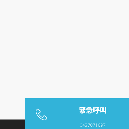
緊急呼叫
0437071097