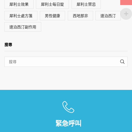
犀利士效果
犀利士每日錠
犀利士禁忌
犀利士處方箋
男性健康
西地那非
達泊西汀
達泊西汀副作用
搜尋
SEA
緊急呼叫