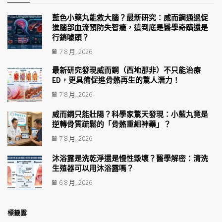
藍色小藥丸能救大腦？最新研究：威而鋼通過促
進腦部血流預防失智癥，這到底是醫學奇蹟還是
行銷噱頭？
7 8 月, 2026
最新研究發現威而鋼（西地那非）不只能治療
ED，更具備促進骨骼再生的驚人潛力！
7 8 月, 2026
威而鋼只能壯陽？科學家驚天發現：小藍丸竟是
逆轉骨質疏鬆的「骨骼重組神藥」？
7 8 月, 2026
沐浴露是洗乾淨還是慢性毀壞？醫學解密：清洗
生殖器可以用沐浴露嗎？
6 8 月, 2026
標籤雲