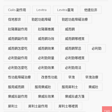
Cialis 副作用
Levitra
Levitra臺灣
他達拉非
伐地那非
勃起功能障礙
勃起功能障礙治療
壯陽藥副作用
壯陽藥推薦
威而鋼
威而鋼副作用
威而鋼功效
威而鋼哪裡買
威而鋼怎麼吃
威而鋼效果
威而鋼禁忌
必利勁
必利勁副作用
必利勁劑量
必利勁哪裡買
必利勁怎麼吃
必利勁效果
必利勁用法
性功能障礙治療
改善性功能
早洩
早洩治療
服用威而鋼
服用樂威壯
服用犀利士
樂威壯
樂威壯副作用
樂威壯效果
樂威壯處方箋
犀利士
犀利士副作用
犀利士哪裡買
TWD