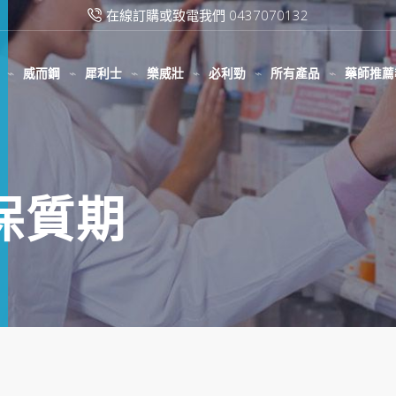
在線訂購或致電我們 0437070132
威而鋼
犀利士
樂威壯
必利勁
所有產品
藥師推薦
壯保質期