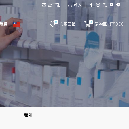
滿2000台幣免運費
電子報
登入
0
0
導覽
心願清單
購物車
NT$
0.00
類別