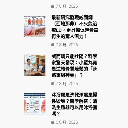
7 8 月, 2026
最新研究發現威而鋼
（西地那非）不只能治
療ED，更具備促進骨骼
再生的驚人潛力！
7 8 月, 2026
威而鋼只能壯陽？科學
家驚天發現：小藍丸竟
是逆轉骨質疏鬆的「骨
骼重組神藥」？
7 8 月, 2026
沐浴露是洗乾淨還是慢
性毀壞？醫學解密：清
洗生殖器可以用沐浴露
嗎？
6 8 月, 2026