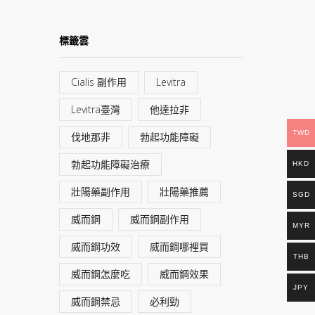
標籤雲
Cialis 副作用
Levitra
Levitra臺灣
他達拉非
TWD
伐地那非
勃起功能障礙
勃起功能障礙治療
HKD
壯陽藥副作用
壯陽藥推薦
SGD
威而鋼
威而鋼副作用
MYR
威而鋼功效
威而鋼哪裡買
THB
威而鋼怎麼吃
威而鋼效果
JPY
威而鋼禁忌
必利勁