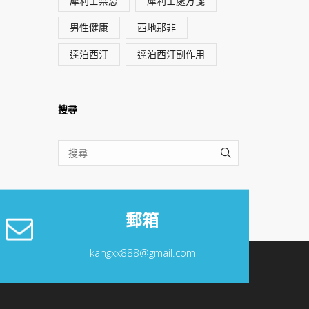
犀利士禁忌
犀利士處方箋
男性健康
西地那非
達泊西汀
達泊西汀副作用
搜尋
SEARCH
郵箱
kangxx888@gmail.com