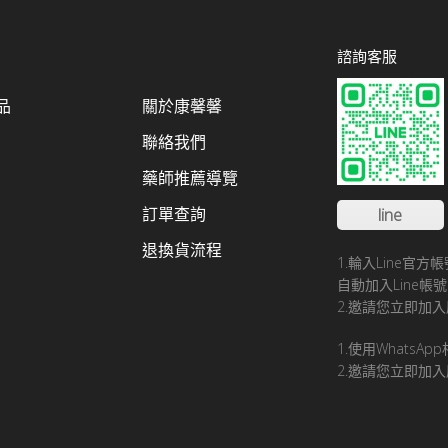
諮詢客服
品
關於康馨馨
聯絡我們
藥師推薦導覽
訂單查詢
line
退換貨流程
1.輪入Line官
自動加入Line
2.邀請您立即加入
1.使用WhatsA
2.邀請您立即加入康