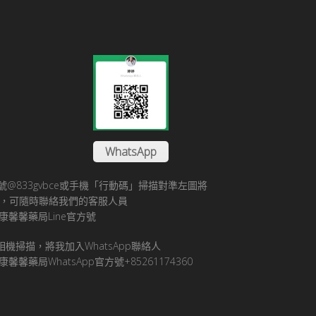
WhatsApp
方帳號@833gvbce或手機「行動碼」掃描對準左圖將
帳號，可隨時聯絡我們的客服人員
康馨馨藥局Line官方號
pp相機掃描，將我加入WhatsApp聯絡人
馨馨藥局WhatsApp官方號+85261174360