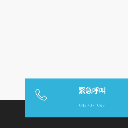
緊急呼叫
0437071097