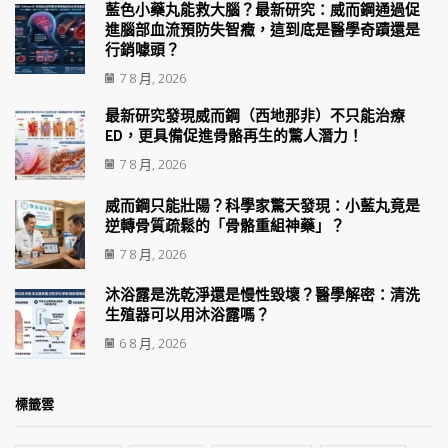
藍色小藥丸能救大腦？最新研究：威而鋼通過促
進腦部血流預防失智癥，這到底是醫學奇蹟還是
行銷噱頭？
7 8 月, 2026
最新研究發現威而鋼（西地那非）不只能治療
ED，更具備促進骨骼再生的驚人潛力！
7 8 月, 2026
威而鋼只能壯陽？科學家驚天發現：小藍丸竟是
逆轉骨質疏鬆的「骨骼重組神藥」？
7 8 月, 2026
沐浴露是洗乾淨還是慢性毀壞？醫學解密：清洗
生殖器可以用沐浴露嗎？
6 8 月, 2026
標籤雲