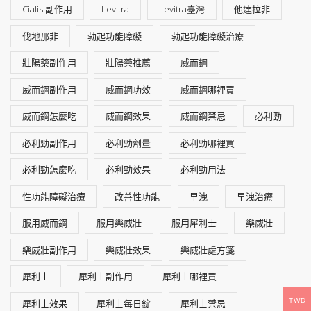
Cialis 副作用
Levitra
Levitra臺灣
他達拉非
伐地那非
勃起功能障礙
勃起功能障礙治療
壯陽藥副作用
壯陽藥推薦
威而鋼
威而鋼副作用
威而鋼功效
威而鋼哪裡買
威而鋼怎麼吃
威而鋼效果
威而鋼禁忌
必利勁
必利勁副作用
必利勁劑量
必利勁哪裡買
必利勁怎麼吃
必利勁效果
必利勁用法
性功能障礙治療
改善性功能
早洩
早洩治療
服用威而鋼
服用樂威壯
服用犀利士
樂威壯
樂威壯副作用
樂威壯效果
樂威壯處方箋
犀利士
犀利士副作用
犀利士哪裡買
TWD
犀利士效果
犀利士每日錠
犀利士禁忌