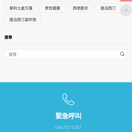
犀利士處方箋
男性健康
西地那非
達泊西汀
達泊西汀副作用
搜尋
SEA
緊急呼叫
0437071097