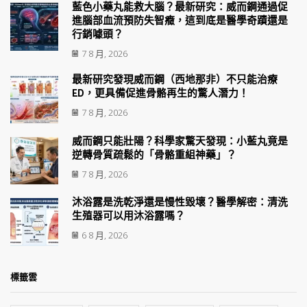
藍色小藥丸能救大腦？最新研究：威而鋼通過促
進腦部血流預防失智癥，這到底是醫學奇蹟還是
行銷噱頭？
7 8 月, 2026
最新研究發現威而鋼（西地那非）不只能治療
ED，更具備促進骨骼再生的驚人潛力！
7 8 月, 2026
威而鋼只能壯陽？科學家驚天發現：小藍丸竟是
逆轉骨質疏鬆的「骨骼重組神藥」？
7 8 月, 2026
沐浴露是洗乾淨還是慢性毀壞？醫學解密：清洗
生殖器可以用沐浴露嗎？
6 8 月, 2026
標籤雲