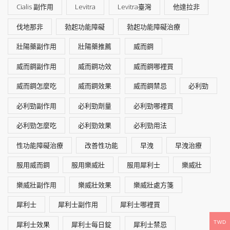
Cialis 副作用
Levitra
Levitra臺灣
他達拉非
伐地那非
勃起功能障礙
勃起功能障礙治療
壯陽藥副作用
壯陽藥推薦
威而鋼
威而鋼副作用
威而鋼功效
威而鋼哪裡買
威而鋼怎麼吃
威而鋼效果
威而鋼禁忌
必利勁
必利勁副作用
必利勁劑量
必利勁哪裡買
必利勁怎麼吃
必利勁效果
必利勁用法
性功能障礙治療
改善性功能
早洩
早洩治療
服用威而鋼
服用樂威壯
服用犀利士
樂威壯
樂威壯副作用
樂威壯效果
樂威壯處方箋
犀利士
犀利士副作用
犀利士哪裡買
TWD
犀利士效果
犀利士每日錠
犀利士禁忌