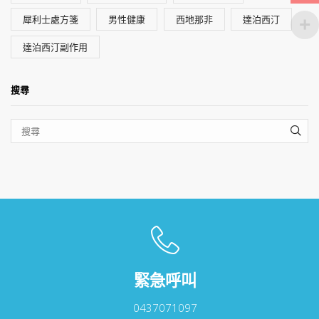
犀利士處方箋
男性健康
西地那非
達泊西汀
達泊西汀副作用
搜尋
SEA
緊急呼叫
0437071097