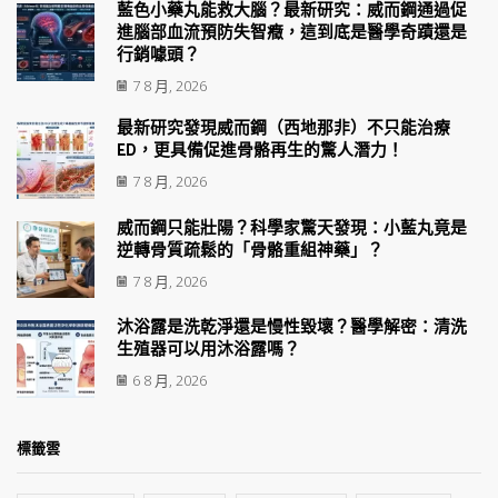
藍色小藥丸能救大腦？最新研究：威而鋼通過促
進腦部血流預防失智癥，這到底是醫學奇蹟還是
行銷噱頭？
7 8 月, 2026
最新研究發現威而鋼（西地那非）不只能治療
ED，更具備促進骨骼再生的驚人潛力！
7 8 月, 2026
威而鋼只能壯陽？科學家驚天發現：小藍丸竟是
逆轉骨質疏鬆的「骨骼重組神藥」？
7 8 月, 2026
沐浴露是洗乾淨還是慢性毀壞？醫學解密：清洗
生殖器可以用沐浴露嗎？
6 8 月, 2026
標籤雲