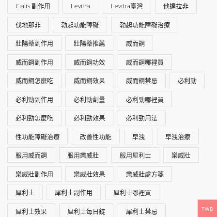
Cialis 副作用
Levitra
Levitra臺灣
他達拉非
伐地那非
勃起功能障礙
勃起功能障礙治療
壯陽藥副作用
壯陽藥推薦
威而鋼
威而鋼副作用
威而鋼功效
威而鋼哪裡買
威而鋼怎麼吃
威而鋼效果
威而鋼禁忌
必利勁
必利勁副作用
必利勁劑量
必利勁哪裡買
必利勁怎麼吃
必利勁效果
必利勁用法
性功能障礙治療
改善性功能
早洩
早洩治療
服用威而鋼
服用樂威壯
服用犀利士
樂威壯
樂威壯副作用
樂威壯效果
樂威壯處方箋
犀利士
犀利士副作用
犀利士哪裡買
TWD
犀利士效果
犀利士每日錠
犀利士禁忌