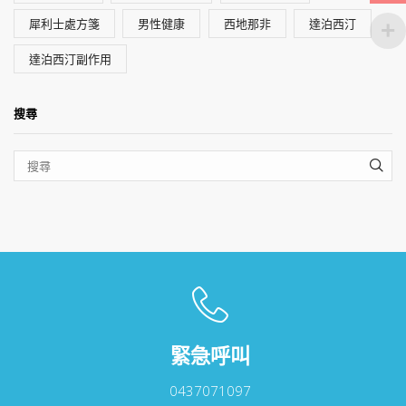
犀利士處方箋
男性健康
西地那非
達泊西汀
達泊西汀副作用
搜尋
SEA
緊急呼叫
0437071097