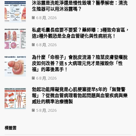
沐浴露是洗乾淨還是慢性毀壞？醫學解密：清洗
生殖器可以用沐浴露嗎？
6 8 月, 2026
私處毛囊長痘要不要緊？藥師曝：3種致命盲區，
這2種外觀恐是全身血管硬化與性病前兆！
6 8 月, 2026
為什麼「命根子」會脫皮流湯？陰莖皮膚發癢脫
皮如何改善？這 5 大病理元兇才是摧毀你「性
福」的幕後黑手！
6 8 月, 2026
勃起功能障礙竟是心肌梗塞提早5年的「無聲警
報」？從微血管病理看勃起問題與血管疾病與樂
威壯的精準治療機製
5 8 月, 2026
標籤雲