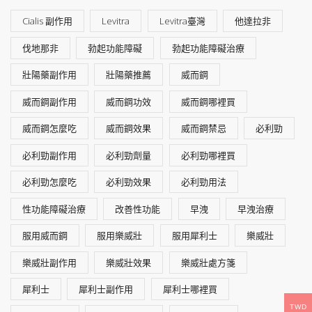
Cialis 副作用
Levitra
Levitra臺灣
他達拉非
伐地那非
勃起功能障礙
勃起功能障礙治療
壯陽藥副作用
壯陽藥推薦
威而鋼
威而鋼副作用
威而鋼功效
威而鋼哪裡買
威而鋼怎麼吃
威而鋼效果
威而鋼禁忌
必利勁
必利勁副作用
必利勁劑量
必利勁哪裡買
必利勁怎麼吃
必利勁效果
必利勁用法
性功能障礙治療
改善性功能
早洩
早洩治療
服用威而鋼
服用樂威壯
服用犀利士
樂威壯
樂威壯副作用
樂威壯效果
樂威壯處方箋
犀利士
犀利士副作用
犀利士哪裡買
TWD