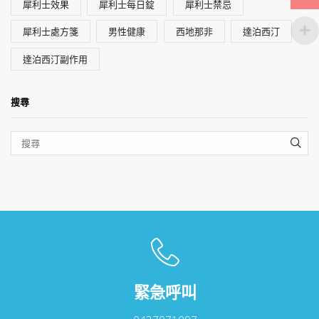
犀利士效果
犀利士每日錠
犀利士禁忌
犀利士處方箋
男性健康
西地那非
達泊西汀
達泊西汀副作用
搜尋
SEA
緊急呼叫