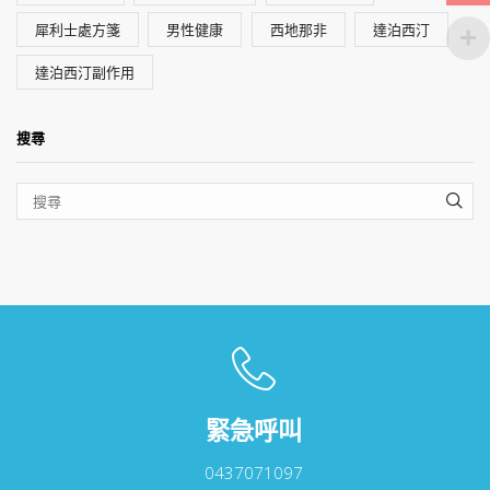
犀利士處方箋
男性健康
西地那非
達泊西汀
達泊西汀副作用
搜尋
SEA
緊急呼叫
0437071097