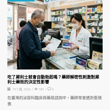
吃了犀利士就會自動勃起嗎？藥師解密性刺激對犀
利士藥效的決定性影響
19 5 月, 2026
/
185
/
0
在臺灣的泌尿科臨床與藥局諮詢中，藥師常會遇到垂頭
喪...