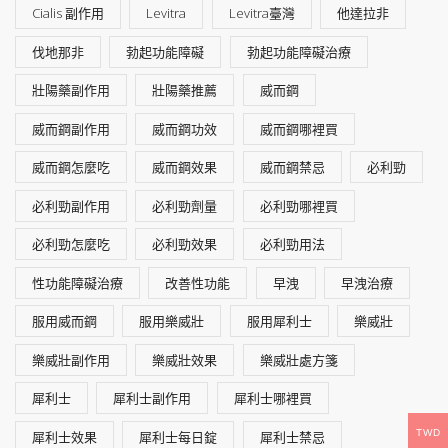
Cialis 副作用
Levitra
Levitra臺灣
他達拉非
伐地那非
勃起功能障礙
勃起功能障礙治療
壯陽藥副作用
壯陽藥推薦
威而鋼
威而鋼副作用
威而鋼功效
威而鋼哪裡買
威而鋼怎麼吃
威而鋼效果
威而鋼禁忌
必利勁
必利勁副作用
必利勁劑量
必利勁哪裡買
必利勁怎麼吃
必利勁效果
必利勁用法
性功能障礙治療
改善性功能
早洩
早洩治療
服用威而鋼
服用樂威壯
服用犀利士
樂威壯
樂威壯副作用
樂威壯效果
樂威壯處方箋
犀利士
犀利士副作用
犀利士哪裡買
TWD
犀利士效果
犀利士每日錠
犀利士禁忌