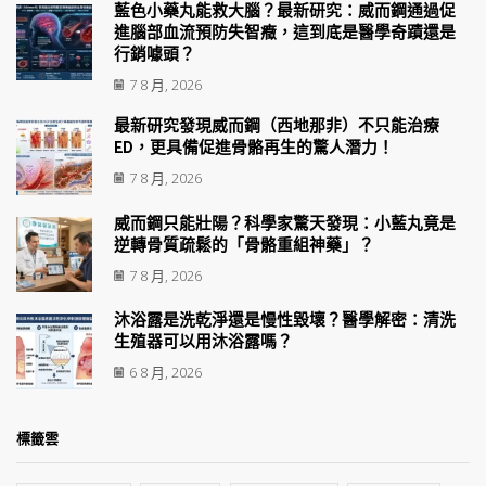
藍色小藥丸能救大腦？最新研究：威而鋼通過促
進腦部血流預防失智癥，這到底是醫學奇蹟還是
行銷噱頭？
7 8 月, 2026
最新研究發現威而鋼（西地那非）不只能治療
ED，更具備促進骨骼再生的驚人潛力！
7 8 月, 2026
威而鋼只能壯陽？科學家驚天發現：小藍丸竟是
逆轉骨質疏鬆的「骨骼重組神藥」？
7 8 月, 2026
沐浴露是洗乾淨還是慢性毀壞？醫學解密：清洗
生殖器可以用沐浴露嗎？
6 8 月, 2026
標籤雲