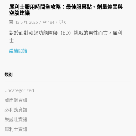
犀利士服用時間全攻略：最佳服藥點、劑量差異與
空腹建議
13 5 月, 2026
/
184
/
0
對於面對勃起功能障礙（ED）挑戰的男性而言，犀利
士...
繼續閱讀
類別
Uncategorized
威而鋼資訊
必利勁資訊
樂威壯資訊
犀利士資訊