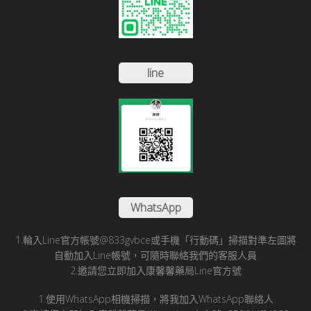
line
WhatsApp
1.輪入Line官方帳號@833gvbce或手機「行動碼」掃描對準左圖將
自動加入Line帳號，可隨時聯絡我們的客服人員
2.邀請您立即加入康馨馨藥局Line官方號
1.使用WhatsApp相機掃描，將我加入WhatsApp聯絡人