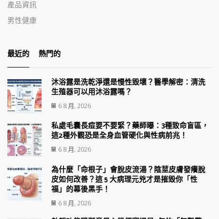
產品資訊
男性健康
最近的
熱門的
沐浴露是洗乾淨還是慢性毀壞？醫學解密：清洗
生殖器可以用沐浴露嗎？
6 8 月, 2026
私處毛囊長痘要不要緊？藥師曝：3種致命盲區，
這2種外觀恐是全身血管硬化與性病前兆！
6 8 月, 2026
為什麼「命根子」會脫皮流湯？陰莖皮膚發癢脫
皮如何改善？這 5 大病理元兇才是摧毀你「性
福」的幕後黑手！
6 8 月, 2026