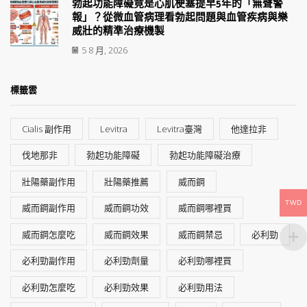
勃起功能障礙竟是心肌梗塞提早5年的「無聲警
報」？從微血管病理看勃起問題與血管疾病與樂
威壯的精準治療機製
5 8 月, 2026
標籤雲
Cialis 副作用
Levitra
Levitra臺灣
他達拉非
伐地那非
勃起功能障礙
勃起功能障礙治療
壯陽藥副作用
壯陽藥推薦
威而鋼
TWD
威而鋼副作用
威而鋼功效
威而鋼哪裡買
威而鋼怎麼吃
威而鋼效果
威而鋼禁忌
必利勁
必利勁副作用
必利勁劑量
必利勁哪裡買
必利勁怎麼吃
必利勁效果
必利勁用法