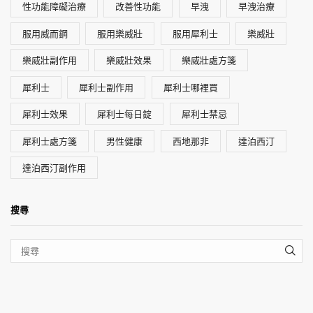
性功能障礙治療
改善性功能
早洩
早洩治療
服用威而鋼
服用樂威壯
服用犀利士
樂威壯
樂威壯副作用
樂威壯效果
樂威壯處方箋
犀利士
犀利士副作用
犀利士哪裡買
犀利士效果
犀利士每日錠
犀利士禁忌
犀利士處方箋
男性健康
西地那非
達泊西汀
達泊西汀副作用
搜尋
SEA