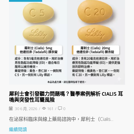
犀利士會引發聽力問題嗎？醫學案例解析 CIALIS 耳
鳴與突發性耳聾風險
30 6 月, 2026
/
161
/
0
在泌尿科臨床與線上藥局諮詢中，犀利士（Cialis...
繼續閱讀