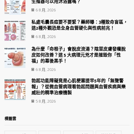
生殖器可以用沐浴露嗎？
6 8 月, 2026
私處毛囊長痘要不要緊？藥師曝：3種致命盲區，
這2種外觀恐是全身血管硬化與性病前兆！
6 8 月, 2026
為什麼「命根子」會脫皮流湯？陰莖皮膚發癢脫
皮如何改善？這 5 大病理元兇才是摧毀你「性
福」的幕後黑手！
6 8 月, 2026
勃起功能障礙竟是心肌梗塞提早5年的「無聲警
報」？從微血管病理看勃起問題與血管疾病與樂
威壯的精準治療機製
5 8 月, 2026
標籤雲