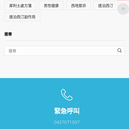
犀利士處方箋
男性健康
西地那非
達泊西汀
達泊西汀副作用
搜尋
SEA
緊急呼叫
0437071097