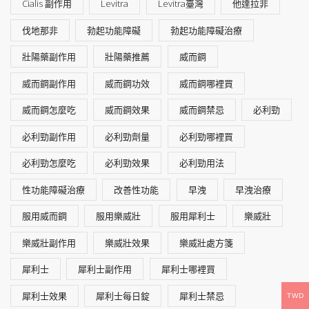
Cialis 副作用
Levitra
Levitra臺灣
他達拉非
伐地那非
勃起功能障礙
勃起功能障礙治療
壯陽藥副作用
壯陽藥推薦
威而鋼
威而鋼副作用
威而鋼功效
威而鋼哪裡買
威而鋼怎麼吃
威而鋼效果
威而鋼禁忌
必利勁
必利勁副作用
必利勁劑量
必利勁哪裡買
必利勁怎麼吃
必利勁效果
必利勁用法
性功能障礙治療
改善性功能
早洩
早洩治療
服用威而鋼
服用樂威壯
服用犀利士
樂威壯
樂威壯副作用
樂威壯效果
樂威壯處方箋
犀利士
犀利士副作用
犀利士哪裡買
犀利士效果
犀利士每日錠
犀利士禁忌
TWD