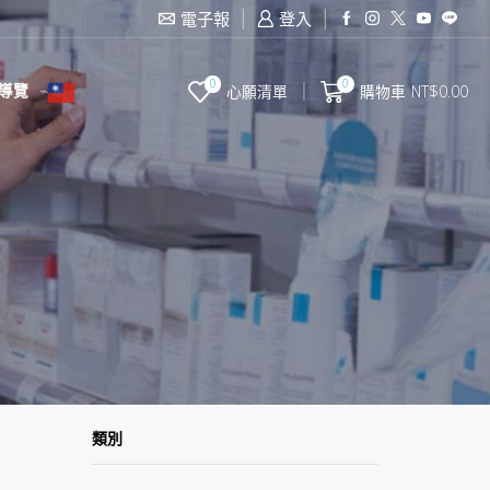
滿2000台幣免運費
電子報
登入
0
0
導覽
心願清單
購物車
NT$
0.00
類別