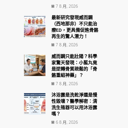
7 8 月, 2026
最新研究發現威而鋼
（西地那非）不只能治
療ED，更具備促進骨骼
再生的驚人潛力！
7 8 月, 2026
威而鋼只能壯陽？科學
家驚天發現：小藍丸竟
是逆轉骨質疏鬆的「骨
骼重組神藥」？
7 8 月, 2026
沐浴露是洗乾淨還是慢
性毀壞？醫學解密：清
洗生殖器可以用沐浴露
嗎？
6 8 月, 2026