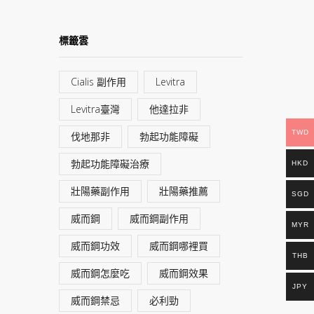
標籤雲
Cialis 副作用
Levitra
Levitra臺灣
他達拉非
TWD
伐地那非
勃起功能障礙
勃起功能障礙治療
HKD
壯陽藥副作用
壯陽藥推薦
SGD
威而鋼
威而鋼副作用
MYR
威而鋼功效
威而鋼哪裡買
THB
威而鋼怎麼吃
威而鋼效果
JPY
威而鋼禁忌
必利勁