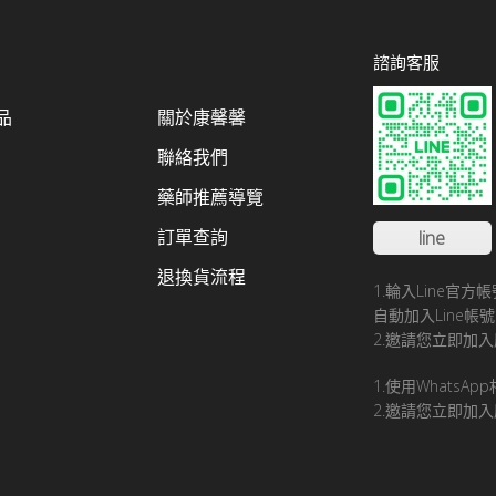
諮詢客服
品
關於康馨馨
聯絡我們
藥師推薦導覽
訂單查詢
line
退換貨流程
1.輪入Line官
自動加入Line
2.邀請您立即加入
1.使用WhatsA
2.邀請您立即加入康