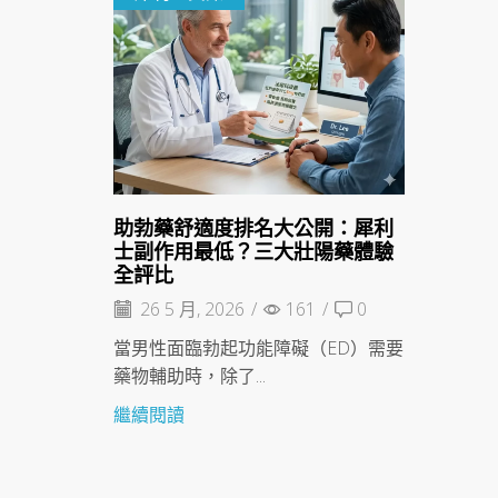
助勃藥舒適度排名大公開：犀利
士副作用最低？三大壯陽藥體驗
全評比
26 5 月, 2026
/
161
/
0
當男性面臨勃起功能障礙（ED）需要
藥物輔助時，除了...
繼續閱讀