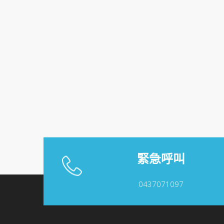
緊急呼叫
0437071097