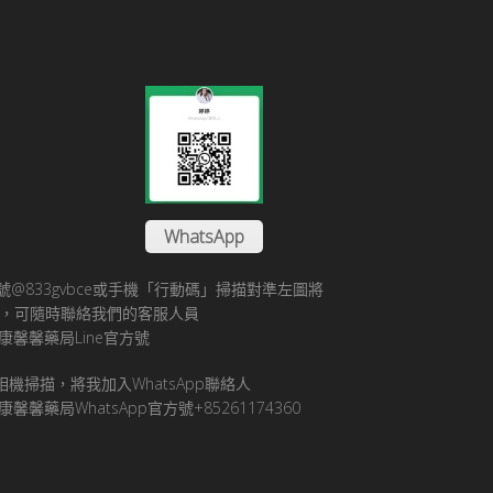
WhatsApp
方帳號@833gvbce或手機「行動碼」掃描對準左圖將
帳號，可隨時聯絡我們的客服人員
康馨馨藥局Line官方號
pp相機掃描，將我加入WhatsApp聯絡人
馨馨藥局WhatsApp官方號+85261174360