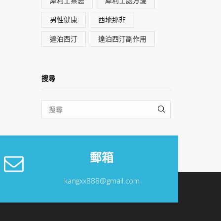
犀利士禁忌
犀利士處方箋
男性健康
西地那非
達泊西汀
達泊西汀副作用
搜尋
SEARCH
郵箱
kangxx888@gmail.com