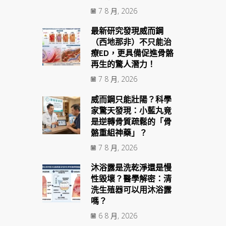
7 8 月, 2026
最新研究發現威而鋼
（西地那非）不只能治
療ED，更具備促進骨骼
再生的驚人潛力！
7 8 月, 2026
威而鋼只能壯陽？科學
家驚天發現：小藍丸竟
是逆轉骨質疏鬆的「骨
骼重組神藥」？
7 8 月, 2026
沐浴露是洗乾淨還是慢
性毀壞？醫學解密：清
洗生殖器可以用沐浴露
嗎？
6 8 月, 2026