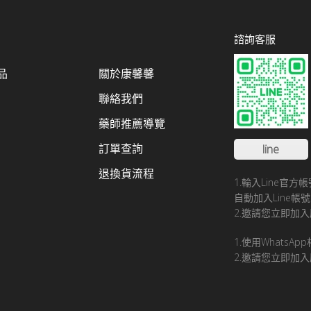
諮詢客服
品
關於康馨馨
聯絡我們
藥師推薦導覽
訂單查詢
line
退換貨流程
1.輪入Line官
自動加入Line
2.邀請您立即加入
1.使用WhatsA
2.邀請您立即加入康