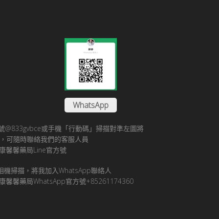
WhatsApp
方帳號@833gvbce或手機「行動碼」掃描對準左圖將
帳號，可隨時聯絡我們的客服人員
康馨馨藥局Line官方號
pp相機掃描，將我加入WhatsApp聯絡人
馨馨藥局WhatsApp官方號+85261174360