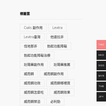
標籤雲
Cialis 副作用
Levitra
Levitra臺灣
他達拉非
TWD
伐地那非
勃起功能障礙
勃起功能障礙治療
HKD
壯陽藥副作用
壯陽藥推薦
SGD
威而鋼
威而鋼副作用
MYR
威而鋼功效
威而鋼哪裡買
THB
威而鋼怎麼吃
威而鋼效果
JPY
威而鋼禁忌
必利勁