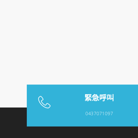
緊急呼叫
0437071097