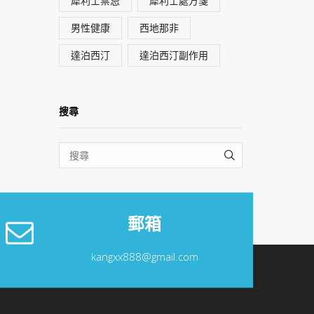
犀利士禁忌
犀利士處方箋
男性健康
西地那非
達泊西汀
達泊西汀副作用
搜尋
SEARCH
郵箱
kangxx888@gmail.com