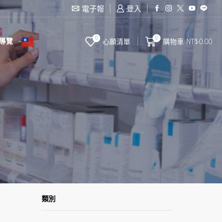
滿2000台幣免運費
電子報
登入
0
0
導覽
心願清單
購物車
NT$
0.00
類別