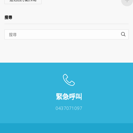
搜尋
SEA
緊急呼叫
0437071097