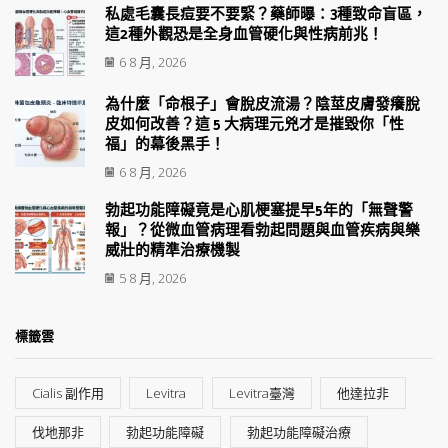
私處毛囊長痘要不要緊？藥師曝：3種致命盲區，
這2種外觀恐是全身血管硬化與性病前兆！
6 8 月, 2026
為什麼「命根子」會脫皮流湯？陰莖皮膚發癢脫
皮如何改善？這 5 大病理元兇才是摧毀你「性
福」的幕後黑手！
6 8 月, 2026
勃起功能障礙竟是心肌梗塞提早5年的「無聲警
報」？從微血管病理看勃起問題與血管疾病與樂
威壯的精準治療機製
5 8 月, 2026
標籤雲
Cialis 副作用
Levitra
Levitra臺灣
他達拉非
伐地那非
勃起功能障礙
勃起功能障礙治療