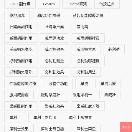
Cialis 副作用
Levitra
Levitra臺灣
他達拉非
伐地那非
勃起功能障礙
勃起功能障礙治療
壯陽藥副作用
壯陽藥推薦
威而鋼
威而鋼副作用
威而鋼功效
威而鋼哪裡買
威而鋼怎麼吃
威而鋼效果
威而鋼禁忌
必利勁
必利勁副作用
必利勁劑量
必利勁哪裡買
必利勁怎麼吃
必利勁效果
必利勁用法
性功能障礙治療
改善性功能
早洩
早洩治療
服用威而鋼
服用樂威壯
服用犀利士
樂威壯
樂威壯副作用
樂威壯效果
樂威壯處方箋
犀利士
犀利士副作用
犀利士哪裡買
TWD
犀利士效果
犀利士每日錠
犀利士禁忌