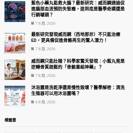
藍色小藥丸能救大腦？最新研究：威而鋼通過促
進腦部血流預防失智癥，這到底是醫學奇蹟還是
行銷噱頭？
7 8 月, 2026
最新研究發現威而鋼（西地那非）不只能治療
ED，更具備促進骨骼再生的驚人潛力！
7 8 月, 2026
威而鋼只能壯陽？科學家驚天發現：小藍丸竟是
逆轉骨質疏鬆的「骨骼重組神藥」？
7 8 月, 2026
沐浴露是洗乾淨還是慢性毀壞？醫學解密：清洗
生殖器可以用沐浴露嗎？
6 8 月, 2026
標籤雲