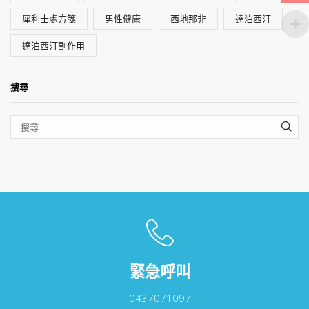
犀利士處方箋
男性健康
西地那非
達泊西汀
達泊西汀副作用
搜尋
SEA
緊急呼叫
0437071097