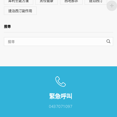
犀利士處方箋
男性健康
西地那非
達泊西汀
達泊西汀副作用
搜尋
SEA
緊急呼叫
0437071097