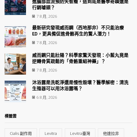
進腦部血流預防失智癥，這到底是醫學奇蹟還是
行銷噱頭？
7 8 月, 2026
最新研究發現威而鋼（西地那非）不只能治療
ED，更具備促進骨骼再生的驚人潛力！
7 8 月, 2026
威而鋼只能壯陽？科學家驚天發現：小藍丸竟是
逆轉骨質疏鬆的「骨骼重組神藥」？
7 8 月, 2026
沐浴露是洗乾淨還是慢性毀壞？醫學解密：清洗
生殖器可以用沐浴露嗎？
6 8 月, 2026
標籤雲
Cialis 副作用
Levitra
Levitra臺灣
他達拉非