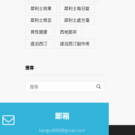
犀利士效果
犀利士每日錠
犀利士禁忌
犀利士處方箋
男性健康
西地那非
達泊西汀
達泊西汀副作用
搜尋
SEARCH
郵箱
kangxx888@gmail.com