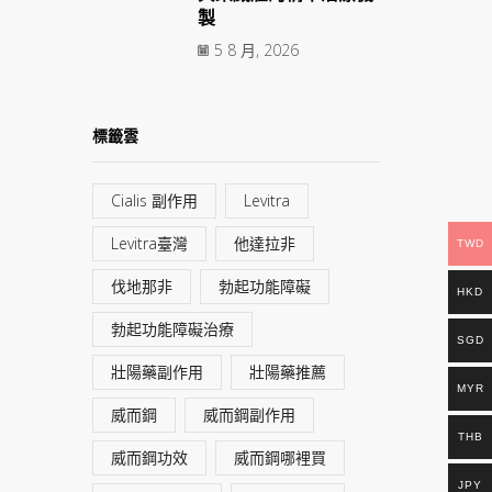
製
5 8 月, 2026
標籤雲
Cialis 副作用
Levitra
Levitra臺灣
他達拉非
TWD
伐地那非
勃起功能障礙
HKD
勃起功能障礙治療
SGD
壯陽藥副作用
壯陽藥推薦
MYR
威而鋼
威而鋼副作用
THB
威而鋼功效
威而鋼哪裡買
JPY