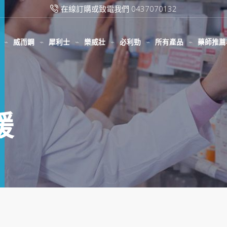
在線訂購或致電我們 0437070132
威而鋼
犀利士
樂威壯
必利勁
所有產品
藥師推薦
緩