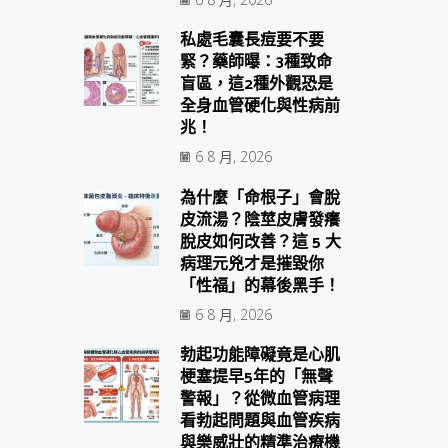
私處毛囊長痘要不要
緊？藥師曝：3種致命
盲區，這2種外觀恐是
全身血管硬化與性病前
兆！
6 8 月, 2026
為什麼「命根子」會脫
皮流湯？陰莖皮膚發癢
脫皮如何改善？這 5 大
病理元兇才是摧毀你
「性福」的幕後黑手！
6 8 月, 2026
勃起功能障礙竟是心肌
梗塞提早5年的「無聲
警報」？從微血管病理
看勃起問題與血管疾病
與樂威壯的精準治療機