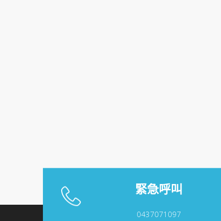
緊急呼叫
0437071097