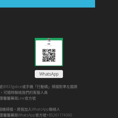
WhatsApp
方帳號@833gvbce或手機「行動碼」掃描對準左圖將
帳號，可隨時聯絡我們的客服人員
康馨馨藥局Line官方號
pp相機掃描，將我加入WhatsApp聯絡人
馨馨藥局WhatsApp官方號+85261174360