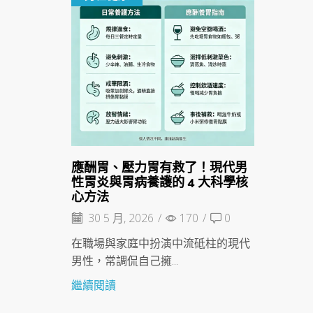
應酬胃、壓力胃有救了！現代男
性胃炎與胃病養護的 4 大科學核
心方法
30 5 月, 2026
/
170
/
0
在職場與家庭中扮演中流砥柱的現代
男性，常調侃自己擁...
繼續閱讀