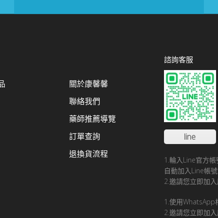
諮詢客服
品
關於康馨馨
聯絡我們
藥師推薦導覽
訂單查詢
line
退換貨流程
1.輪入Line官
自動加入Line
2.邀請您立即加入
1.使用WhatsA
2.邀請您立即加入康