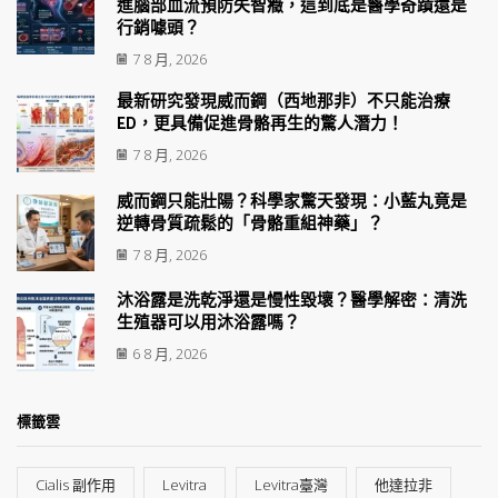
進腦部血流預防失智癥，這到底是醫學奇蹟還是
行銷噱頭？
7 8 月, 2026
最新研究發現威而鋼（西地那非）不只能治療
ED，更具備促進骨骼再生的驚人潛力！
7 8 月, 2026
威而鋼只能壯陽？科學家驚天發現：小藍丸竟是
逆轉骨質疏鬆的「骨骼重組神藥」？
7 8 月, 2026
沐浴露是洗乾淨還是慢性毀壞？醫學解密：清洗
生殖器可以用沐浴露嗎？
6 8 月, 2026
標籤雲
Cialis 副作用
Levitra
Levitra臺灣
他達拉非