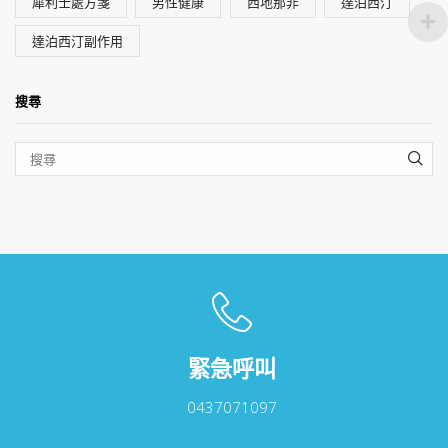
犀利士處方箋
男性健康
西地那非
達泊西汀
達泊西汀副作用
搜尋
SEA
緊急呼叫
0437071097