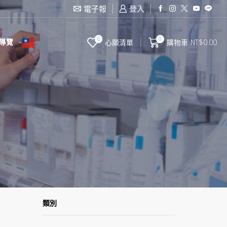
滿2000台幣免運費
電子報
登入
0
0
導覽
心願清單
購物車
NT$
0.00
類別