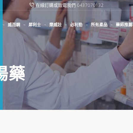
在線訂購或致電我們 0437070132
威而鋼
犀利士
樂威壯
必利勁
所有產品
藥師推薦
陽藥