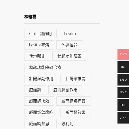
標籤雲
Cialis 副作用
Levitra
Levitra臺灣
他達拉非
TWD
伐地那非
勃起功能障礙
勃起功能障礙治療
HKD
壯陽藥副作用
壯陽藥推薦
SGD
威而鋼
威而鋼副作用
MYR
威而鋼功效
威而鋼哪裡買
THB
威而鋼怎麼吃
威而鋼效果
JPY
威而鋼禁忌
必利勁