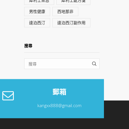
犀利士禁忌
犀利士處方箋
男性健康
西地那非
達泊西汀
達泊西汀副作用
搜尋
SEARCH
郵箱
kangxx888@gmail.com