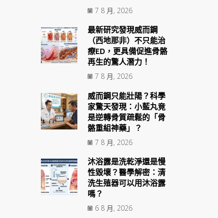
7 8 月, 2026
最新研究發現威而鋼
（西地那非）不只能治
療ED，更具備促進骨骼
再生的驚人潛力！
7 8 月, 2026
威而鋼只能壯陽？科學
家驚天發現：小藍丸竟
是逆轉骨質疏鬆的「骨
骼重組神藥」？
7 8 月, 2026
沐浴露是洗乾淨還是慢
性毀壞？醫學解密：清
洗生殖器可以用沐浴露
嗎？
6 8 月, 2026