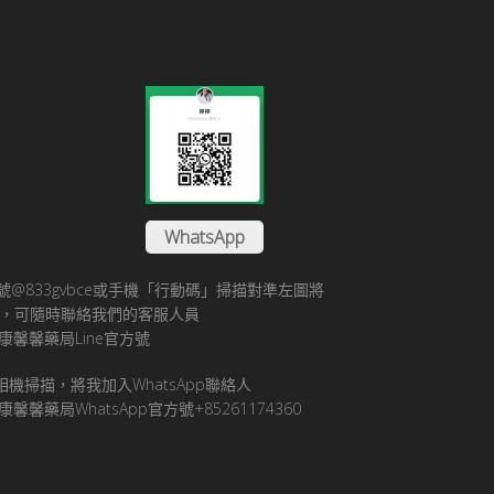
WhatsApp
方帳號@833gvbce或手機「行動碼」掃描對準左圖將
帳號，可隨時聯絡我們的客服人員
康馨馨藥局Line官方號
pp相機掃描，將我加入WhatsApp聯絡人
馨馨藥局WhatsApp官方號+85261174360