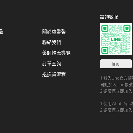
諮詢客服
品
關於康馨馨
聯絡我們
藥師推薦導覽
訂單查詢
line
退換貨流程
1.輪入Line官
自動加入Line
2.邀請您立即加入
1.使用WhatsA
2.邀請您立即加入康