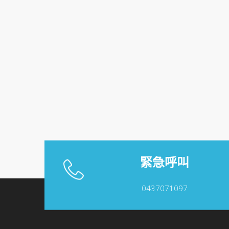
緊急呼叫
0437071097