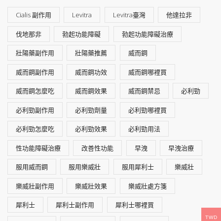
Cialis 副作用
Levitra
Levitra臺灣
他達拉非
伐地那非
勃起功能障礙
勃起功能障礙治療
壯陽藥副作用
壯陽藥推薦
威而鋼
威而鋼副作用
威而鋼功效
威而鋼哪裡買
威而鋼怎麼吃
威而鋼效果
威而鋼禁忌
必利勁
必利勁副作用
必利勁劑量
必利勁哪裡買
必利勁怎麼吃
必利勁效果
必利勁用法
性功能障礙治療
改善性功能
早洩
早洩治療
服用威而鋼
服用樂威壯
服用犀利士
樂威壯
樂威壯副作用
樂威壯效果
樂威壯處方箋
犀利士
犀利士副作用
犀利士哪裡買
TWD