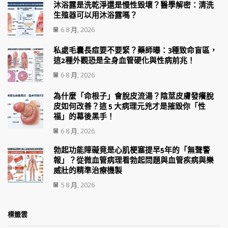
沐浴露是洗乾淨還是慢性毀壞？醫學解密：清洗
生殖器可以用沐浴露嗎？
6 8 月, 2026
私處毛囊長痘要不要緊？藥師曝：3種致命盲區，
這2種外觀恐是全身血管硬化與性病前兆！
6 8 月, 2026
為什麼「命根子」會脫皮流湯？陰莖皮膚發癢脫
皮如何改善？這 5 大病理元兇才是摧毀你「性
福」的幕後黑手！
6 8 月, 2026
勃起功能障礙竟是心肌梗塞提早5年的「無聲警
報」？從微血管病理看勃起問題與血管疾病與樂
威壯的精準治療機製
5 8 月, 2026
標籤雲