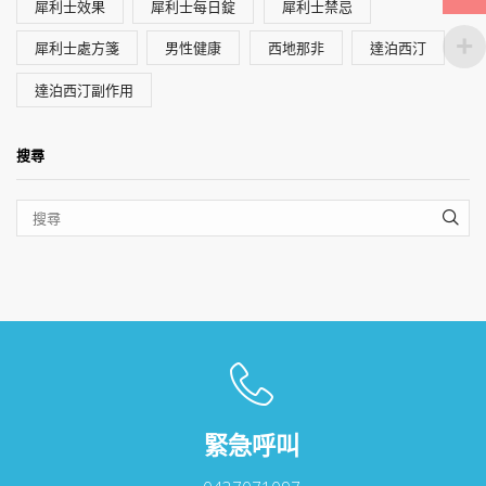
犀利士效果
犀利士每日錠
犀利士禁忌
犀利士處方箋
男性健康
西地那非
達泊西汀
達泊西汀副作用
搜尋
SEA
緊急呼叫