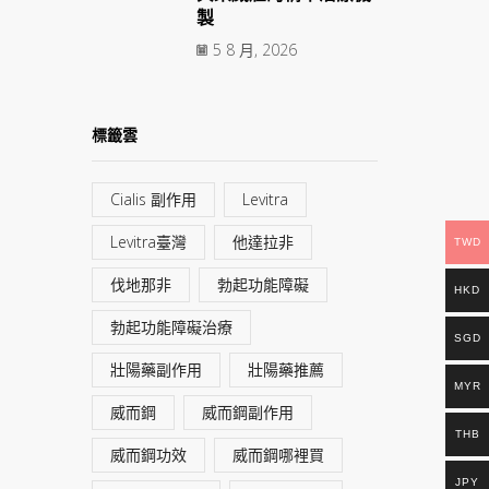
製
5 8 月, 2026
標籤雲
Cialis 副作用
Levitra
Levitra臺灣
他達拉非
TWD
伐地那非
勃起功能障礙
HKD
勃起功能障礙治療
SGD
壯陽藥副作用
壯陽藥推薦
MYR
威而鋼
威而鋼副作用
THB
威而鋼功效
威而鋼哪裡買
JPY