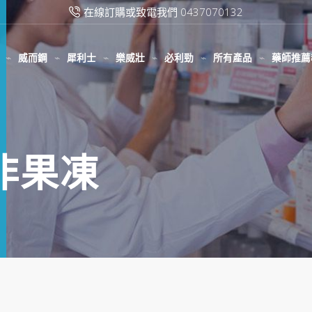
在線訂購或致電我們 0437070132
威而鋼
犀利士
樂威壯
必利勁
所有產品
藥師推薦
那非果凍