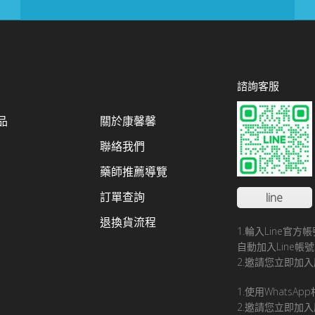
諮詢客服
品
關於康馨馨
聯絡我們
藥師推薦導覽
訂單查詢
line
退換貨流程
1.輪入Line官
自動加入Line
2.邀請您立即加入
1.使用WhatsA
2.邀請您立即加入康