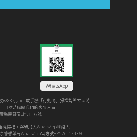
WhatsApp
方帳號@833gvbce或手機「行動碼」掃描對準左圖將
帳號，可隨時聯絡我們的客服人員
康馨馨藥局Line官方號
pp相機掃描，將我加入WhatsApp聯絡人
馨馨藥局WhatsApp官方號+85261174360