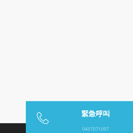
緊急呼叫
0437071097