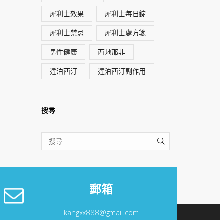
犀利士效果
犀利士每日錠
犀利士禁忌
犀利士處方箋
男性健康
西地那非
達泊西汀
達泊西汀副作用
搜尋
SEARCH
郵箱
kangxx888@gmail.com