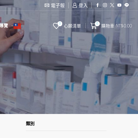
滿2000台幣免運費
電子報
登入
0
0
導覽
心願清單
購物車
NT$
0.00
類別