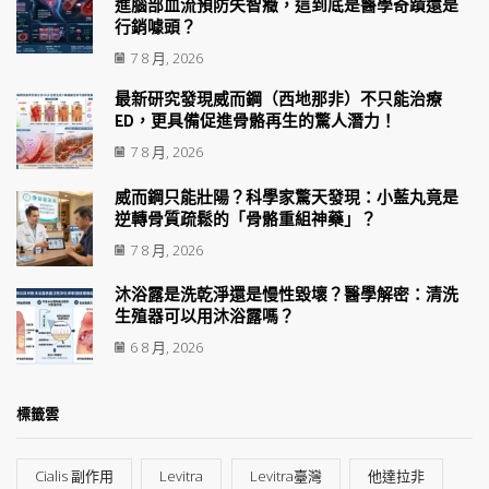
進腦部血流預防失智癥，這到底是醫學奇蹟還是
行銷噱頭？
7 8 月, 2026
最新研究發現威而鋼（西地那非）不只能治療
ED，更具備促進骨骼再生的驚人潛力！
7 8 月, 2026
威而鋼只能壯陽？科學家驚天發現：小藍丸竟是
逆轉骨質疏鬆的「骨骼重組神藥」？
7 8 月, 2026
沐浴露是洗乾淨還是慢性毀壞？醫學解密：清洗
生殖器可以用沐浴露嗎？
6 8 月, 2026
標籤雲
Cialis 副作用
Levitra
Levitra臺灣
他達拉非