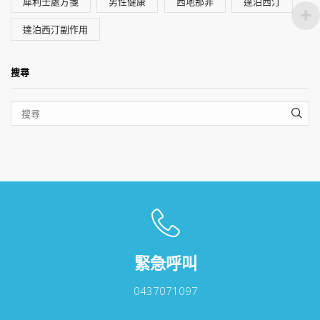
犀利士處方箋
男性健康
西地那非
達泊西汀
達泊西汀副作用
搜尋
SEA
緊急呼叫
0437071097