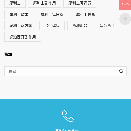
犀利士
犀利士副作用
犀利士哪裡買
TWD
犀利士效果
犀利士每日錠
犀利士禁忌
犀利士處方箋
男性健康
西地那非
達泊西汀
達泊西汀副作用
搜尋
SEA