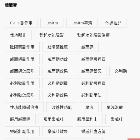
標籤雲
Cialis 副作用
Levitra
Levitra臺灣
他達拉非
伐地那非
勃起功能障礙
勃起功能障礙治療
壯陽藥副作用
壯陽藥推薦
威而鋼
威而鋼副作用
威而鋼功效
威而鋼哪裡買
威而鋼怎麼吃
威而鋼效果
威而鋼禁忌
必利勁
必利勁副作用
必利勁劑量
必利勁哪裡買
必利勁怎麼吃
必利勁效果
必利勁用法
性功能障礙治療
改善性功能
早洩
早洩治療
服用威而鋼
服用樂威壯
服用犀利士
樂威壯
樂威壯副作用
樂威壯效果
樂威壯處方箋