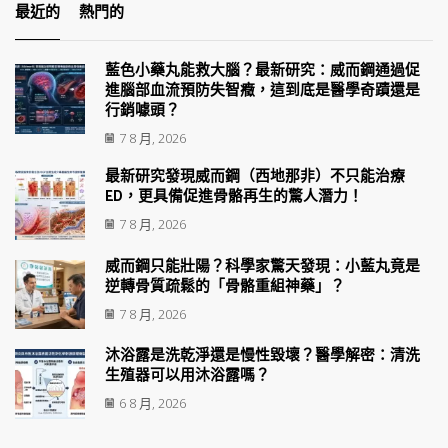
最近的
熱門的
藍色小藥丸能救大腦？最新研究：威而鋼通過促
進腦部血流預防失智癥，這到底是醫學奇蹟還是
行銷噱頭？
7 8 月, 2026
最新研究發現威而鋼（西地那非）不只能治療
ED，更具備促進骨骼再生的驚人潛力！
7 8 月, 2026
威而鋼只能壯陽？科學家驚天發現：小藍丸竟是
逆轉骨質疏鬆的「骨骼重組神藥」？
7 8 月, 2026
沐浴露是洗乾淨還是慢性毀壞？醫學解密：清洗
生殖器可以用沐浴露嗎？
6 8 月, 2026