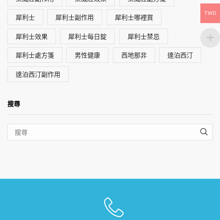
TWD
犀利士
犀利士副作用
犀利士哪裡買
犀利士效果
犀利士每日錠
犀利士禁忌
犀利士處方箋
男性健康
西地那非
達泊西汀
達泊西汀副作用
搜尋
SEA