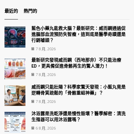
最近的
熱門的
藍色小藥丸能救大腦？最新研究：威而鋼通過促
進腦部血流預防失智癥，這到底是醫學奇蹟還是
行銷噱頭？
7 8 月, 2026
最新研究發現威而鋼（西地那非）不只能治療
ED，更具備促進骨骼再生的驚人潛力！
7 8 月, 2026
威而鋼只能壯陽？科學家驚天發現：小藍丸竟是
逆轉骨質疏鬆的「骨骼重組神藥」？
7 8 月, 2026
沐浴露是洗乾淨還是慢性毀壞？醫學解密：清洗
生殖器可以用沐浴露嗎？
6 8 月, 2026