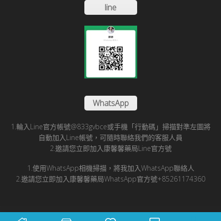
line
WhatsApp
1.輪入Line官方帳號@833gvbce或手機「行動碼」掃描對準左圖將
自動加入Line帳號，可隨時聯絡我們的客服人員
2.邀請您立即加入康馨馨藥局Line官方號
1.使用WhatsApp相機掃描，將我加入WhatsApp聯絡人
2.邀請您立即加入康馨馨藥局WhatsApp官方號+85261174360
© 2025 康馨馨國際醫藥有限公司版所有