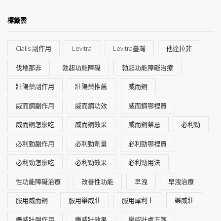
標籤雲
Cialis 副作用
Levitra
Levitra臺灣
他達拉非
伐地那非
勃起功能障礙
勃起功能障礙治療
壯陽藥副作用
壯陽藥推薦
威而鋼
威而鋼副作用
威而鋼功效
威而鋼哪裡買
威而鋼怎麼吃
威而鋼效果
威而鋼禁忌
必利勁
必利勁副作用
必利勁劑量
必利勁哪裡買
必利勁怎麼吃
必利勁效果
必利勁用法
性功能障礙治療
改善性功能
早洩
早洩治療
服用威而鋼
服用樂威壯
服用犀利士
樂威壯
樂威壯副作用
樂威壯效果
樂威壯處方箋