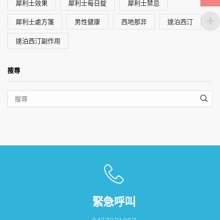
犀利士效果
犀利士每日錠
犀利士禁忌
犀利士處方箋
男性健康
西地那非
達泊西汀
達泊西汀副作用
搜尋
SEA
緊急呼叫