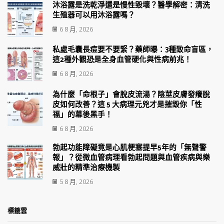
沐浴露是洗乾淨還是慢性毀壞？醫學解密：清洗
生殖器可以用沐浴露嗎？
6 8 月, 2026
私處毛囊長痘要不要緊？藥師曝：3種致命盲區，
這2種外觀恐是全身血管硬化與性病前兆！
6 8 月, 2026
為什麼「命根子」會脫皮流湯？陰莖皮膚發癢脫
皮如何改善？這 5 大病理元兇才是摧毀你「性
福」的幕後黑手！
6 8 月, 2026
勃起功能障礙竟是心肌梗塞提早5年的「無聲警
報」？從微血管病理看勃起問題與血管疾病與樂
威壯的精準治療機製
5 8 月, 2026
標籤雲