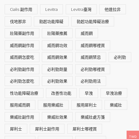
Cialis 副作用
Levitra
Levitra臺灣
他達拉非
伐地那非
勃起功能障礙
勃起功能障礙治療
壯陽藥副作用
壯陽藥推薦
威而鋼
威而鋼副作用
威而鋼功效
威而鋼哪裡買
威而鋼怎麼吃
威而鋼效果
威而鋼禁忌
必利勁
必利勁副作用
必利勁劑量
必利勁哪裡買
必利勁怎麼吃
必利勁效果
必利勁用法
性功能障礙治療
改善性功能
早洩
早洩治療
服用威而鋼
服用樂威壯
服用犀利士
樂威壯
樂威壯副作用
樂威壯效果
樂威壯處方箋
犀利士
犀利士副作用
犀利士哪裡買
TWD