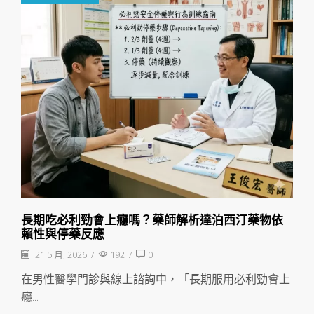
長期吃必利勁會上癮嗎？藥師解析達泊西汀藥物依
賴性與停藥反應
21 5 月, 2026
/
192
/
0
在男性醫學門診與線上諮詢中，「長期服用必利勁會上
癮...