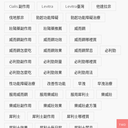
Cialis 副作用
Levitra
Levitra臺灣
他達拉非
伐地那非
勃起功能障礙
勃起功能障礙治療
壯陽藥副作用
壯陽藥推薦
威而鋼
威而鋼副作用
威而鋼功效
威而鋼哪裡買
威而鋼怎麼吃
威而鋼效果
威而鋼禁忌
必利勁
必利勁副作用
必利勁劑量
必利勁哪裡買
必利勁怎麼吃
必利勁效果
必利勁用法
性功能障礙治療
改善性功能
早洩
早洩治療
服用威而鋼
服用樂威壯
服用犀利士
樂威壯
樂威壯副作用
樂威壯效果
樂威壯處方箋
犀利士
犀利士副作用
犀利士哪裡買
TWD
犀利士效果
犀利士每日錠
犀利士禁忌