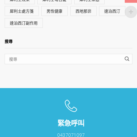
犀利士處方箋
男性健康
西地那非
達泊西汀
達泊西汀副作用
搜尋
SEA
緊急呼叫
0437071097