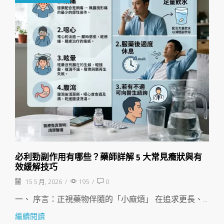
必利勁副作用有哪些？藥師詳解 5 大常見癥狀與有
效緩解技巧
15 5 月, 2026
/
195
/
0
一、 序言：正視藥物伴隨的「小麻煩」 在追求更長、...
繼續閱讀