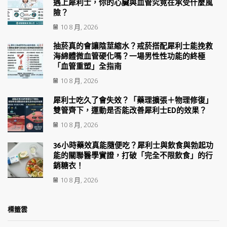
遇上犀利士，你的心臟與血管究竟在承受什麼風
險？
10 8 月, 2026
抽菸真的會讓陰莖縮水？戒菸搭配犀利士能挽救
海綿體微血管硬化嗎？一場男性性功能的終極
「血管重塑」全指南
10 8 月, 2026
犀利士吃久了會失效？「藥理擴張＋物理修復」
雙管齊下，運動是否能改善犀利士ED的效果？
10 8 月, 2026
36小時藥效真能隨便吃？犀利士與飲食與勃起功
能的關聯醫學實證，打破「完全不限飲食」的行
銷糖衣！
10 8 月, 2026
標籤雲