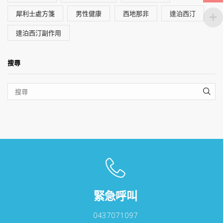
犀利士處方箋
男性健康
西地那非
達泊西汀
達泊西汀副作用
搜尋
SEA
緊急呼叫
0437071097