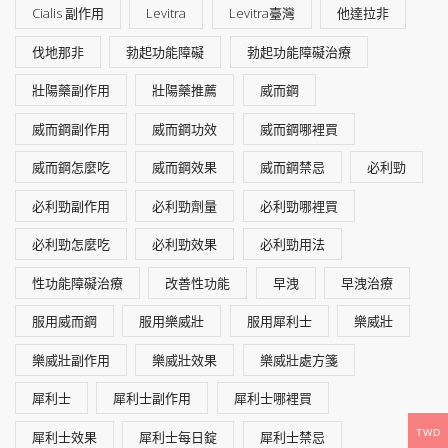
Cialis 副作用
Levitra
Levitra臺灣
他達拉非
伐地那非
勃起功能障礙
勃起功能障礙治療
壯陽藥副作用
壯陽藥推薦
威而鋼
威而鋼副作用
威而鋼功效
威而鋼哪裡買
威而鋼怎麼吃
威而鋼效果
威而鋼禁忌
必利勁
必利勁副作用
必利勁劑量
必利勁哪裡買
必利勁怎麼吃
必利勁效果
必利勁用法
性功能障礙治療
改善性功能
早洩
早洩治療
服用威而鋼
服用樂威壯
服用犀利士
樂威壯
樂威壯副作用
樂威壯效果
樂威壯處方箋
犀利士
犀利士副作用
犀利士哪裡買
TWD
犀利士效果
犀利士每日錠
犀利士禁忌