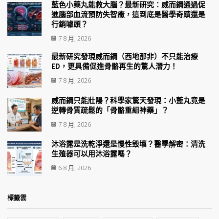
藍色小藥丸能救大腦？最新研究：威而鋼通過促
進腦部血流預防失智癥，這到底是醫學奇蹟還是
行銷噱頭？
7 8 月, 2026
最新研究發現威而鋼（西地那非）不只能治療
ED，更具備促進骨骼再生的驚人潛力！
7 8 月, 2026
威而鋼只能壯陽？科學家驚天發現：小藍丸竟是
逆轉骨質疏鬆的「骨骼重組神藥」？
7 8 月, 2026
沐浴露是洗乾淨還是慢性毀壞？醫學解密：清洗
生殖器可以用沐浴露嗎？
6 8 月, 2026
標籤雲