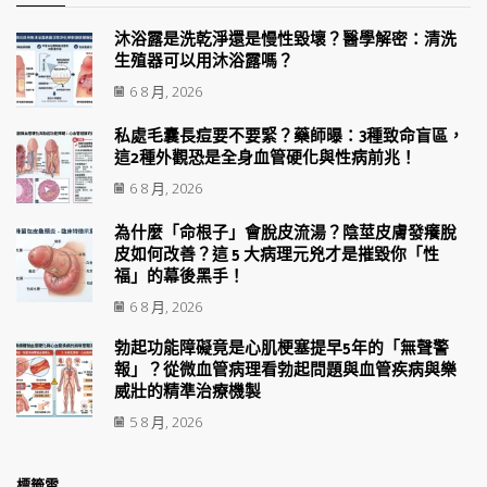
沐浴露是洗乾淨還是慢性毀壞？醫學解密：清洗
生殖器可以用沐浴露嗎？
6 8 月, 2026
私處毛囊長痘要不要緊？藥師曝：3種致命盲區，
這2種外觀恐是全身血管硬化與性病前兆！
6 8 月, 2026
為什麼「命根子」會脫皮流湯？陰莖皮膚發癢脫
皮如何改善？這 5 大病理元兇才是摧毀你「性
福」的幕後黑手！
6 8 月, 2026
勃起功能障礙竟是心肌梗塞提早5年的「無聲警
報」？從微血管病理看勃起問題與血管疾病與樂
威壯的精準治療機製
5 8 月, 2026
標籤雲