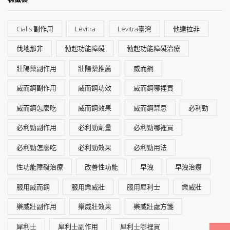
Cialis 副作用
Levitra
Levitra臺灣
他達拉非
伐地那非
勃起功能障礙
勃起功能障礙治療
壯陽藥副作用
壯陽藥推薦
威而鋼
威而鋼副作用
威而鋼功效
威而鋼哪裡買
威而鋼怎麼吃
威而鋼效果
威而鋼禁忌
必利勁
必利勁副作用
必利勁劑量
必利勁哪裡買
必利勁怎麼吃
必利勁效果
必利勁用法
性功能障礙治療
改善性功能
早洩
早洩治療
服用威而鋼
服用樂威壯
服用犀利士
樂威壯
樂威壯副作用
樂威壯效果
樂威壯處方箋
犀利士
犀利士副作用
犀利士哪裡買