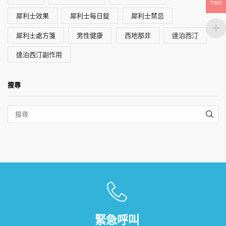
TWD
犀利士效果
犀利士每日錠
犀利士禁忌
犀利士處方箋
男性健康
西地那非
達泊西汀
達泊西汀副作用
搜尋
SEA
緊急呼叫