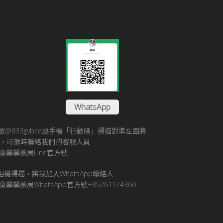
WhatsApp
方帳號@833gvbce或手機「行動碼」掃描對準左圖將
帳號，可隨時聯絡我們的客服人員
康馨馨藥局Line官方號
pp相機掃描，將我加入WhatsApp聯絡人
馨馨藥局WhatsApp官方號+85261174360