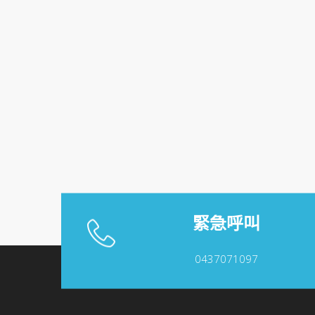
緊急呼叫
0437071097