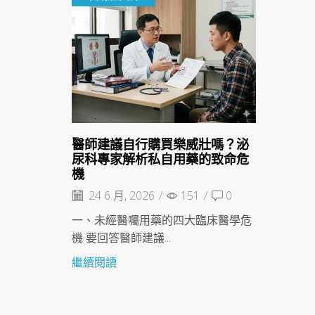
醫師建議自行購買樂威壯嗎？泌
尿科專家解析私自用藥的致命危
機
24 6 月, 2026
/
151
/
0
一、未經醫囑用藥的四大臨床醫學危
機 要回答醫師建議...
繼續閱讀