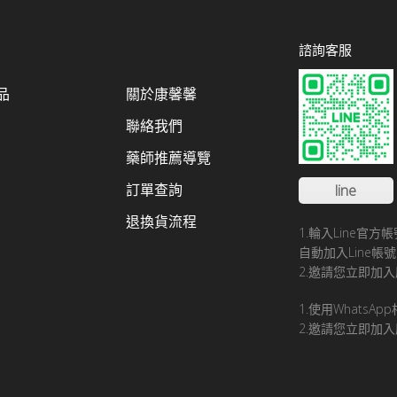
諮詢客服
品
關於康馨馨
聯絡我們
藥師推薦導覽
訂單查詢
line
退換貨流程
1.輪入Line官
自動加入Line
2.邀請您立即加入
1.使用WhatsA
2.邀請您立即加入康