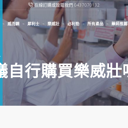
滿2000台幣免運費
威而鋼
犀利士
樂威壯
必利勁
所有產品
藥師推薦
"
建議自行購買樂威壯