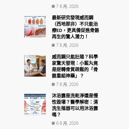
7 8 月, 2026
最新研究發現威而鋼
（西地那非）不只能治
療ED，更具備促進骨骼
再生的驚人潛力！
7 8 月, 2026
威而鋼只能壯陽？科學
家驚天發現：小藍丸竟
是逆轉骨質疏鬆的「骨
骼重組神藥」？
7 8 月, 2026
沐浴露是洗乾淨還是慢
性毀壞？醫學解密：清
洗生殖器可以用沐浴露
嗎？
6 8 月, 2026