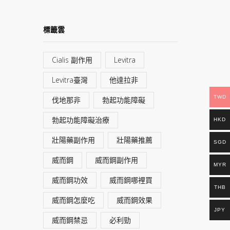
標籤雲
Cialis 副作用
Levitra
Levitra臺灣
他達拉非
TWD
伐地那非
勃起功能障礙
勃起功能障礙治療
HKD
壯陽藥副作用
壯陽藥推薦
SGD
威而鋼
威而鋼副作用
MYR
威而鋼功效
威而鋼哪裡買
THB
威而鋼怎麼吃
威而鋼效果
JPY
威而鋼禁忌
必利勁