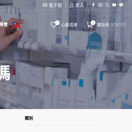
電子報
登入
0
0
導覽
心願清單
購物車
NT$
0.00
嗎
類別