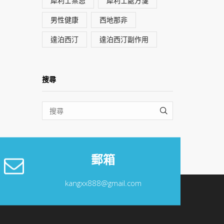
犀利士禁忌
犀利士處方箋
男性健康
西地那非
達泊西汀
達泊西汀副作用
搜尋
SEARCH
郵箱
kangxx888@gmail.com