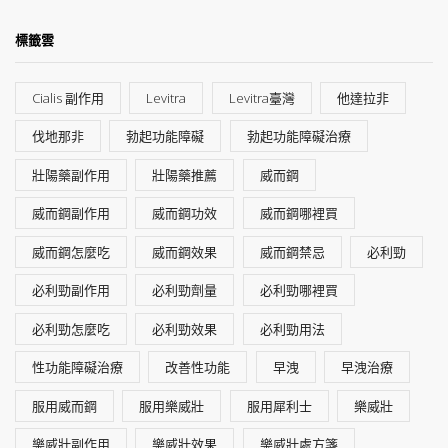
標籤雲
Cialis 副作用
Levitra
Levitra臺灣
他達拉非
伐地那非
勃起功能障礙
勃起功能障礙治療
壯陽藥副作用
壯陽藥推薦
威而鋼
威而鋼副作用
威而鋼功效
威而鋼哪裡買
威而鋼怎麼吃
威而鋼效果
威而鋼禁忌
必利勁
必利勁副作用
必利勁劑量
必利勁哪裡買
必利勁怎麼吃
必利勁效果
必利勁用法
性功能障礙治療
改善性功能
早洩
早洩治療
服用威而鋼
服用樂威壯
服用犀利士
樂威壯
樂威壯副作用
樂威壯效果
樂威壯處方箋