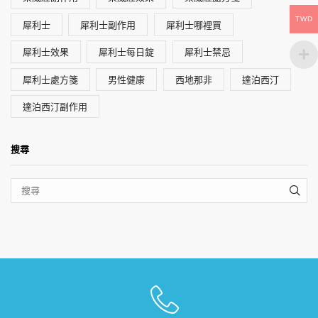
TWD
犀利士
犀利士副作用
犀利士哪裡買
犀利士效果
犀利士每日錠
犀利士禁忌
犀利士處方箋
男性健康
西地那非
達泊西汀
達泊西汀副作用
搜尋
SEA