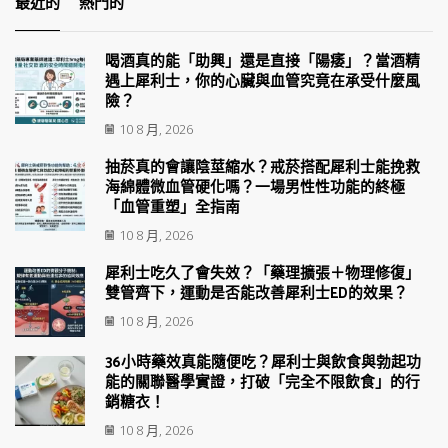
最近的
熱門的
喝酒真的能「助興」還是直接「陽痿」？當酒精
遇上犀利士，你的心臟與血管究竟在承受什麼風
險？
10 8 月, 2026
抽菸真的會讓陰莖縮水？戒菸搭配犀利士能挽救
海綿體微血管硬化嗎？一場男性性功能的終極
「血管重塑」全指南
10 8 月, 2026
犀利士吃久了會失效？「藥理擴張＋物理修復」
雙管齊下，運動是否能改善犀利士ED的效果？
10 8 月, 2026
36小時藥效真能隨便吃？犀利士與飲食與勃起功
能的關聯醫學實證，打破「完全不限飲食」的行
銷糖衣！
10 8 月, 2026