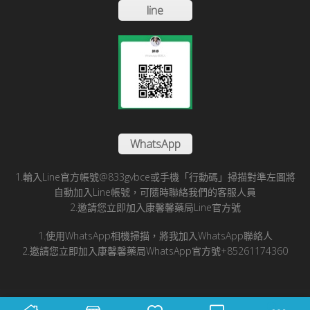
line
WhatsApp
1.輪入Line官方帳號@833gvbce或手機「行動碼」掃描對準左圖將
自動加入Line帳號，可隨時聯絡我們的客服人員
2.邀請您立即加入康馨馨藥局Line官方號
1.使用WhatsApp相機掃描，將我加入WhatsApp聯絡人
2.邀請您立即加入康馨馨藥局WhatsApp官方號+85261174360
© 2025 康馨馨國際醫藥有限公司版所有