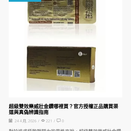
超級雙效樂威壯金鑽哪裡買？官方授權正品購買渠
道與真偽辨識指南
24 4 月, 2026
/
221
/
0