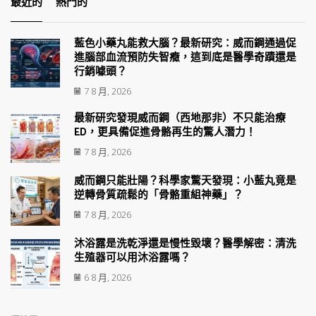
最近的
熱門的
藍色小藥丸能救大腦？最新研究：威而鋼通過促
進腦部血流預防失智癥，這到底是醫學奇蹟還是
行銷噱頭？
7 8 月, 2026
最新研究發現威而鋼（西地那非）不只能治療
ED，更具備促進骨骼再生的驚人潛力！
7 8 月, 2026
威而鋼只能壯陽？科學家驚天發現：小藍丸竟是
逆轉骨質疏鬆的「骨骼重組神藥」？
7 8 月, 2026
沐浴露是洗乾淨還是慢性毀壞？醫學解密：清洗
生殖器可以用沐浴露嗎？
6 8 月, 2026