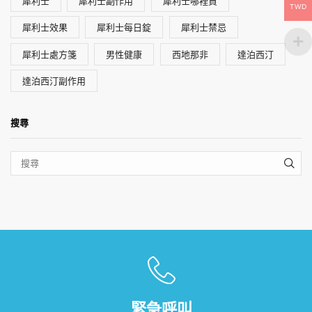
犀利士
犀利士副作用
犀利士哪裡買
TWD
犀利士效果
犀利士每日錠
犀利士禁忌
犀利士處方箋
男性健康
西地那非
達泊西汀
達泊西汀副作用
搜尋
SEA
緊急呼叫