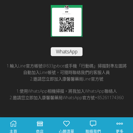
WhatsApp
1.輪入Line官方帳號@833gvbce或手機「行動碼」掃描對準左圖將
自動加入Line帳號，可隨時聯絡我們的客服人員
2.邀請您立即加入康馨馨藥局Line官方號
1.使用WhatsApp相機掃描，將我加入WhatsApp聯絡人
2.邀請您立即加入康馨馨藥局WhatsApp官方號+85261174360
© 2025 康馨馨國際醫藥有限公司版所有
主頁
商店
心願清單
聯絡我們
更多