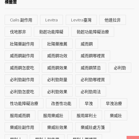
標籤雲
Cialis 副作用
Levitra
Levitra臺灣
他達拉非
伐地那非
勃起功能障礙
勃起功能障礙治療
壯陽藥副作用
壯陽藥推薦
威而鋼
威而鋼副作用
威而鋼功效
威而鋼哪裡買
威而鋼怎麼吃
威而鋼效果
威而鋼禁忌
必利勁
必利勁副作用
必利勁劑量
必利勁哪裡買
必利勁怎麼吃
必利勁效果
必利勁用法
性功能障礙治療
改善性功能
早洩
早洩治療
服用威而鋼
服用樂威壯
服用犀利士
樂威壯
樂威壯副作用
樂威壯效果
樂威壯處方箋