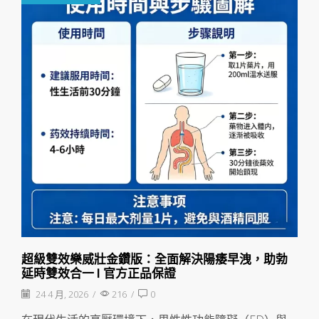
超級雙效樂威壯金鑽版：全面解決陽痿早洩，助勃
延時雙效合一 | 官方正品保證
24 4 月, 2026
/
216
/
0