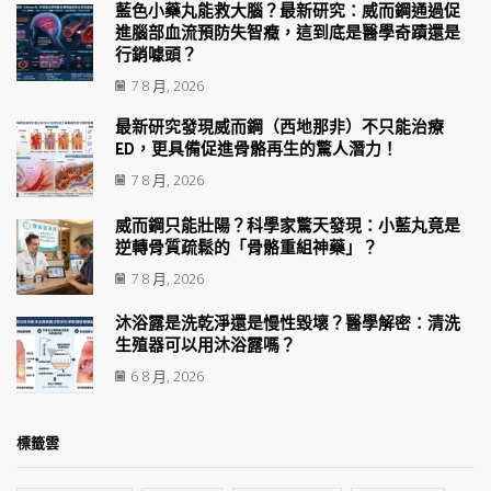
藍色小藥丸能救大腦？最新研究：威而鋼通過促
進腦部血流預防失智癥，這到底是醫學奇蹟還是
行銷噱頭？
7 8 月, 2026
最新研究發現威而鋼（西地那非）不只能治療
ED，更具備促進骨骼再生的驚人潛力！
7 8 月, 2026
威而鋼只能壯陽？科學家驚天發現：小藍丸竟是
逆轉骨質疏鬆的「骨骼重組神藥」？
7 8 月, 2026
沐浴露是洗乾淨還是慢性毀壞？醫學解密：清洗
生殖器可以用沐浴露嗎？
6 8 月, 2026
標籤雲