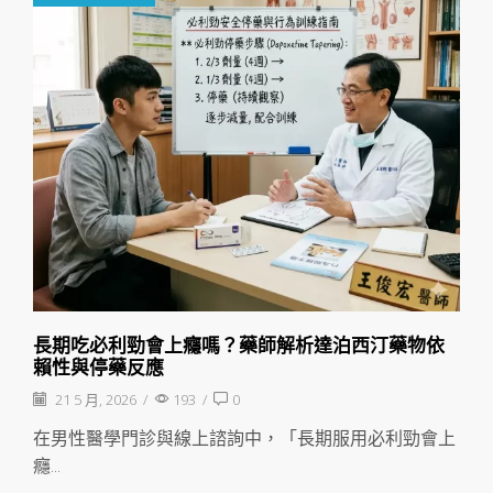
長期吃必利勁會上癮嗎？藥師解析達泊西汀藥物依
賴性與停藥反應
21 5 月, 2026
/
193
/
0
在男性醫學門診與線上諮詢中，「長期服用必利勁會上
癮...