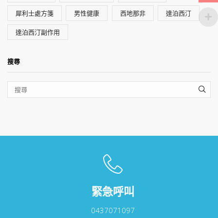
犀利士處方箋
男性健康
西地那非
達泊西汀
達泊西汀副作用
搜尋
SEA
緊急呼叫
0437071097