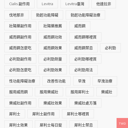
Cialis 副作用
Levitra
Levitra臺灣
他達拉非
伐地那非
勃起功能障礙
勃起功能障礙治療
壯陽藥副作用
壯陽藥推薦
威而鋼
威而鋼副作用
威而鋼功效
威而鋼哪裡買
威而鋼怎麼吃
威而鋼效果
威而鋼禁忌
必利勁
必利勁副作用
必利勁劑量
必利勁哪裡買
必利勁怎麼吃
必利勁效果
必利勁用法
性功能障礙治療
改善性功能
早洩
早洩治療
服用威而鋼
服用樂威壯
服用犀利士
樂威壯
樂威壯副作用
樂威壯效果
樂威壯處方箋
犀利士
犀利士副作用
犀利士哪裡買
TWD
犀利士效果
犀利士每日錠
犀利士禁忌