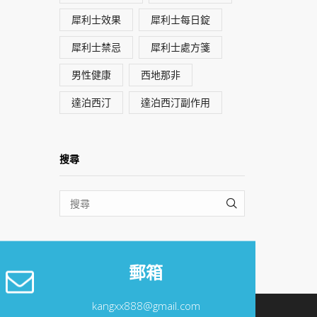
犀利士效果
犀利士每日錠
犀利士禁忌
犀利士處方箋
男性健康
西地那非
達泊西汀
達泊西汀副作用
搜尋
SEARCH
郵箱
kangxx888@gmail.com