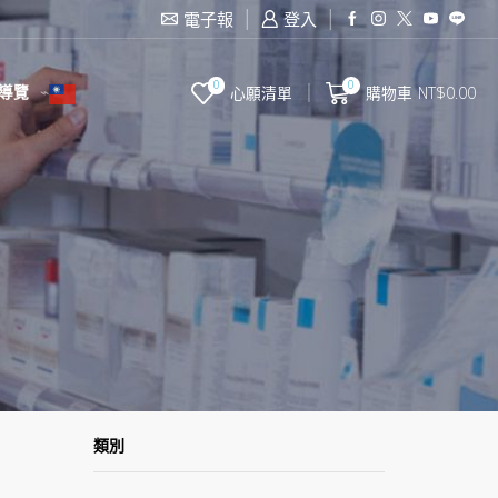
滿2000台幣免運費
電子報
登入
0
0
導覽
心願清單
購物車
NT$
0.00
類別