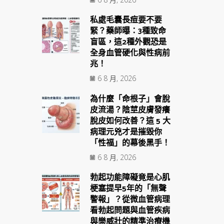
私處毛囊長痘要不要
緊？藥師曝：3種致命
盲區，這2種外觀恐是
全身血管硬化與性病前
兆！
6 8 月, 2026
為什麼「命根子」會脫
皮流湯？陰莖皮膚發癢
脫皮如何改善？這 5 大
病理元兇才是摧毀你
「性福」的幕後黑手！
6 8 月, 2026
勃起功能障礙竟是心肌
梗塞提早5年的「無聲
警報」？從微血管病理
看勃起問題與血管疾病
與樂威壯的精準治療機