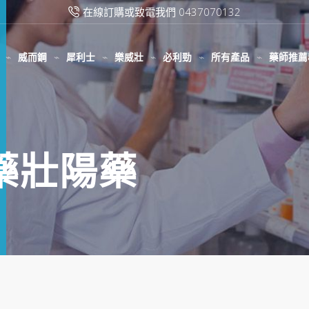
在線訂購或致電我們 0437070132
威而鋼
犀利士
樂威壯
必利勁
所有產品
藥師推薦
壓藥壯陽藥