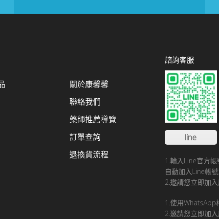
諮詢客服
品
關於康馨馨
聯絡我們
藥師推薦導覽
訂單查詢
line
退換貨流程
1.輪入Line官
自動加入Line
2.邀請您立即加入
1.使用WhatsA
2.邀請您立即加入康