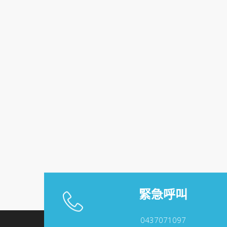
緊急呼叫
0437071097