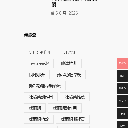
製
5 8 月, 2026
標籤雲
Cialis 副作用
Levitra
Levitra臺灣
他達拉非
TWD
伐地那非
勃起功能障礙
HKD
勃起功能障礙治療
SGD
壯陽藥副作用
壯陽藥推薦
MYR
威而鋼
威而鋼副作用
THB
威而鋼功效
威而鋼哪裡買
JPY