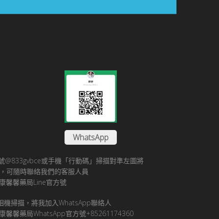
WhatsApp
方帳號@833gvbce或手機「行動碼」掃描對準左圖將
帳號，可隨時聯絡我們的客服人員
康馨馨藥局Line官方號
pp相機掃描，將我加入WhatsApp聯絡人
馨馨藥局WhatsApp官方號+85261174360