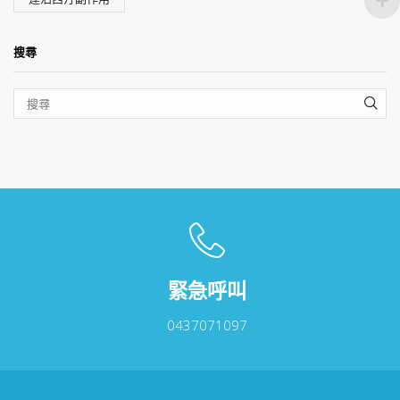
搜尋
SEA
緊急呼叫
0437071097