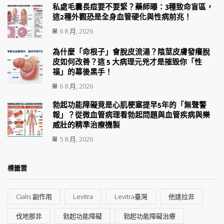
私處毛囊長痘要不要緊？藥師曝：3種致命盲區，
這2種外觀恐是全身血管硬化與性病前兆！
6 8 月, 2026
為什麼「命根子」會脫皮流湯？陰莖皮膚發癢脫
皮如何改善？這 5 大病理元兇才是摧毀你「性
福」的幕後黑手！
6 8 月, 2026
勃起功能障礙竟是心肌梗塞提早5年的「無聲警
報」？從微血管病理看勃起問題與血管疾病與樂
威壯的精準治療機製
5 8 月, 2026
標籤雲
Cialis 副作用
Levitra
Levitra臺灣
他達拉非
伐地那非
勃起功能障礙
勃起功能障礙治療