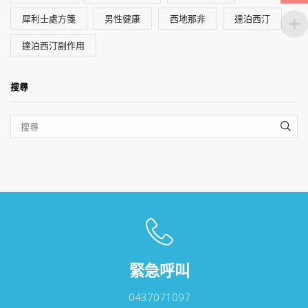
犀利士處方箋
男性健康
西地那非
達泊西汀
達泊西汀副作用
搜尋
SEA
緊急呼叫
0437071097