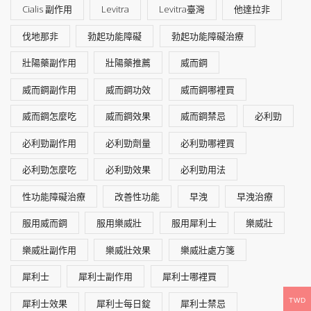
Cialis 副作用
Levitra
Levitra臺灣
他達拉非
伐地那非
勃起功能障礙
勃起功能障礙治療
壯陽藥副作用
壯陽藥推薦
威而鋼
威而鋼副作用
威而鋼功效
威而鋼哪裡買
威而鋼怎麼吃
威而鋼效果
威而鋼禁忌
必利勁
必利勁副作用
必利勁劑量
必利勁哪裡買
必利勁怎麼吃
必利勁效果
必利勁用法
性功能障礙治療
改善性功能
早洩
早洩治療
服用威而鋼
服用樂威壯
服用犀利士
樂威壯
樂威壯副作用
樂威壯效果
樂威壯處方箋
犀利士
犀利士副作用
犀利士哪裡買
TWD
犀利士效果
犀利士每日錠
犀利士禁忌