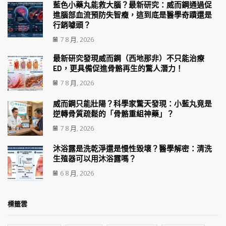
藍色小藥丸能救大腦？最新研究：威而鋼通過促
進腦部血流預防失智癥，這到底是醫學奇蹟還是
行銷噱頭？
7 8 月, 2026
最新研究發現威而鋼（西地那非）不只能治療
ED，更具備促進骨骼再生的驚人潛力！
7 8 月, 2026
威而鋼只能壯陽？科學家驚天發現：小藍丸竟是
逆轉骨質疏鬆的「骨骼重組神藥」？
7 8 月, 2026
沐浴露是洗乾淨還是慢性毀壞？醫學解密：清洗
生殖器可以用沐浴露嗎？
6 8 月, 2026
標籤雲