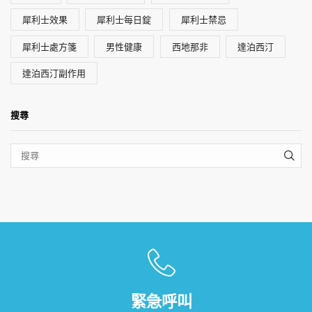
犀利士效果
犀利士每日錠
犀利士禁忌
犀利士處方箋
男性健康
西地那非
達泊西汀
達泊西汀副作用
搜尋
SEA
緊急呼叫