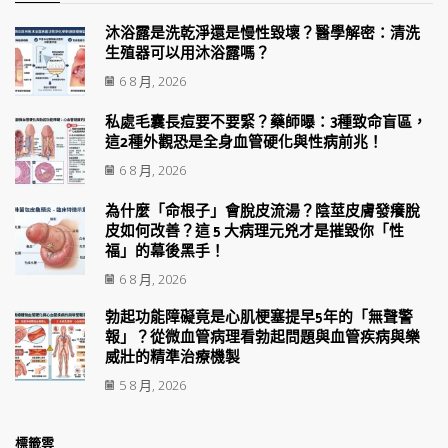
沐浴露是洗乾淨還是慢性毀壞？醫學解密：清洗
生殖器可以用沐浴露嗎？
6 8 月, 2026
私處毛囊長痘要不要緊？藥師曝：3種致命盲區，
這2種外觀恐是全身血管硬化與性病前兆！
6 8 月, 2026
為什麼「命根子」會脫皮流湯？陰莖皮膚發癢脫
皮如何改善？這 5 大病理元兇才是摧毀你「性
福」的幕後黑手！
6 8 月, 2026
勃起功能障礙竟是心肌梗塞提早5年的「無聲警
報」？從微血管病理看勃起問題與血管疾病與樂
威壯的精準治療機製
5 8 月, 2026
標籤雲