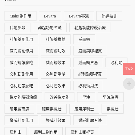
Cialis 副作用
Levitra
Levitra臺灣
他達拉非
伐地那非
勃起功能障礙
勃起功能障礙治療
壯陽藥副作用
壯陽藥推薦
威而鋼
威而鋼副作用
威而鋼功效
威而鋼哪裡買
威而鋼怎麼吃
威而鋼效果
威而鋼禁忌
必利勁
TWD
必利勁副作用
必利勁劑量
必利勁哪裡買
必利勁怎麼吃
必利勁效果
必利勁用法
性功能障礙治療
改善性功能
早洩
早洩治療
服用威而鋼
服用樂威壯
服用犀利士
樂威壯
樂威壯副作用
樂威壯效果
樂威壯處方箋
犀利士
犀利士副作用
犀利士哪裡買