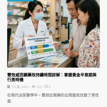
雙效威而鋼藥效持續時間詳解：掌握黃金半衰期與
行房時機
5 6 月, 2026
/
134
/
0
在現代泌尿醫學中，雙效壯陽藥的出現徹底改變了男性
面...