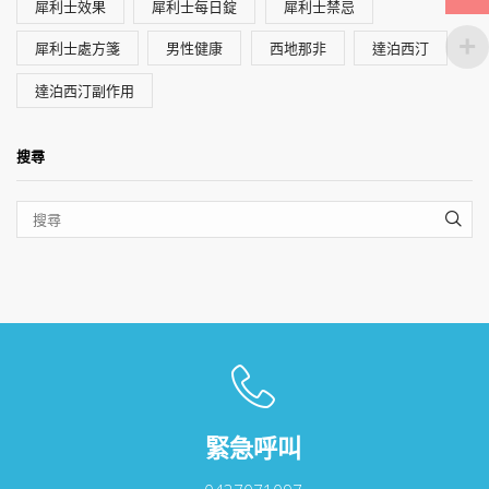
犀利士效果
犀利士每日錠
犀利士禁忌
犀利士處方箋
男性健康
西地那非
達泊西汀
達泊西汀副作用
搜尋
SEA
緊急呼叫