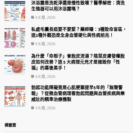
沐浴露是洗乾淨還是慢性毀壞？醫學解密：清洗
生殖器可以用沐浴露嗎？
6 8 月, 2026
私處毛囊長痘要不要緊？藥師曝：3種致命盲區，
這2種外觀恐是全身血管硬化與性病前兆！
6 8 月, 2026
為什麼「命根子」會脫皮流湯？陰莖皮膚發癢脫
皮如何改善？這 5 大病理元兇才是摧毀你「性
福」的幕後黑手！
6 8 月, 2026
勃起功能障礙竟是心肌梗塞提早5年的「無聲警
報」？從微血管病理看勃起問題與血管疾病與樂
威壯的精準治療機製
5 8 月, 2026
標籤雲