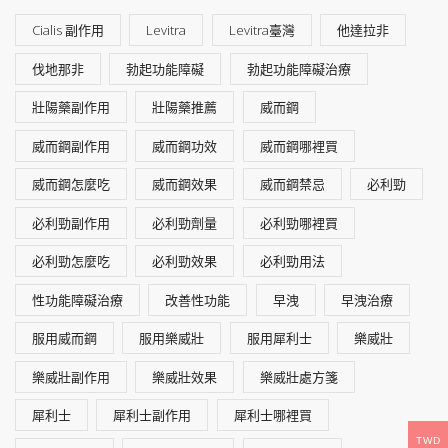
Cialis 副作用
Levitra
Levitra臺灣
他達拉非
伐地那非
勃起功能障礙
勃起功能障礙治療
壯陽藥副作用
壯陽藥推薦
威而鋼
威而鋼副作用
威而鋼功效
威而鋼哪裡買
威而鋼怎麼吃
威而鋼效果
威而鋼禁忌
必利勁
必利勁副作用
必利勁劑量
必利勁哪裡買
必利勁怎麼吃
必利勁效果
必利勁用法
性功能障礙治療
改善性功能
早洩
早洩治療
服用威而鋼
服用樂威壯
服用犀利士
樂威壯
樂威壯副作用
樂威壯效果
樂威壯處方箋
犀利士
犀利士副作用
犀利士哪裡買
TWD