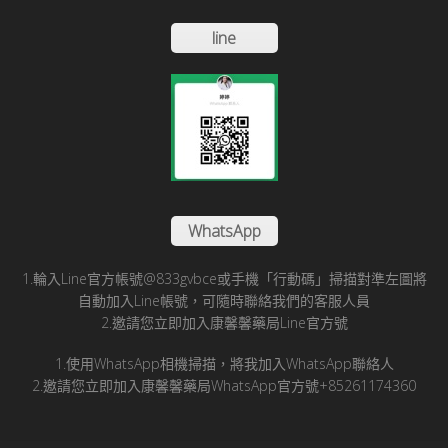
line
WhatsApp
1.輪入Line官方帳號@833gvbce或手機「行動碼」掃描對準左圖將
自動加入Line帳號，可隨時聯絡我們的客服人員
2.邀請您立即加入康馨馨藥局Line官方號
1.使用WhatsApp相機掃描，將我加入WhatsApp聯絡人
2.邀請您立即加入康馨馨藥局WhatsApp官方號+85261174360