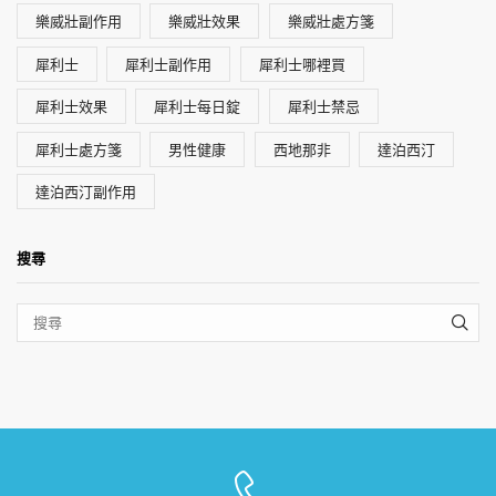
樂威壯副作用
樂威壯效果
樂威壯處方箋
犀利士
犀利士副作用
犀利士哪裡買
犀利士效果
犀利士每日錠
犀利士禁忌
犀利士處方箋
男性健康
西地那非
達泊西汀
達泊西汀副作用
搜尋
SEA