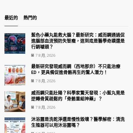
最近的
熱門的
藍色小藥丸能救大腦？最新研究：威而鋼通過促
進腦部血流預防失智癥，這到底是醫學奇蹟還是
行銷噱頭？
7 8 月, 2026
最新研究發現威而鋼（西地那非）不只能治療
ED，更具備促進骨骼再生的驚人潛力！
7 8 月, 2026
威而鋼只能壯陽？科學家驚天發現：小藍丸竟是
逆轉骨質疏鬆的「骨骼重組神藥」？
7 8 月, 2026
沐浴露是洗乾淨還是慢性毀壞？醫學解密：清洗
生殖器可以用沐浴露嗎？