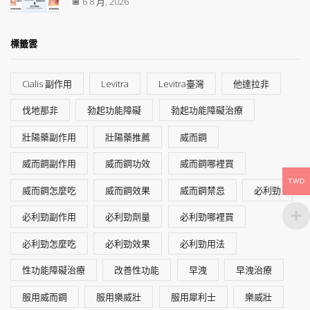
6 8 月, 2026
標籤雲
Cialis 副作用
Levitra
Levitra臺灣
他達拉非
伐地那非
勃起功能障礙
勃起功能障礙治療
壯陽藥副作用
壯陽藥推薦
威而鋼
威而鋼副作用
威而鋼功效
威而鋼哪裡買
TWD
威而鋼怎麼吃
威而鋼效果
威而鋼禁忌
必利勁
必利勁副作用
必利勁劑量
必利勁哪裡買
必利勁怎麼吃
必利勁效果
必利勁用法
性功能障礙治療
改善性功能
早洩
早洩治療
服用威而鋼
服用樂威壯
服用犀利士
樂威壯