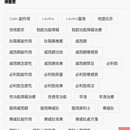
標籤雲
Cialis 副作用
Levitra
Levitra臺灣
他達拉非
伐地那非
勃起功能障礙
勃起功能障礙治療
壯陽藥副作用
壯陽藥推薦
威而鋼
威而鋼副作用
威而鋼功效
威而鋼哪裡買
威而鋼怎麼吃
威而鋼效果
威而鋼禁忌
必利勁
必利勁副作用
必利勁劑量
必利勁哪裡買
必利勁怎麼吃
必利勁效果
必利勁用法
性功能障礙治療
改善性功能
早洩
早洩治療
服用威而鋼
服用樂威壯
服用犀利士
樂威壯
樂威壯副作用
樂威壯效果
樂威壯處方箋