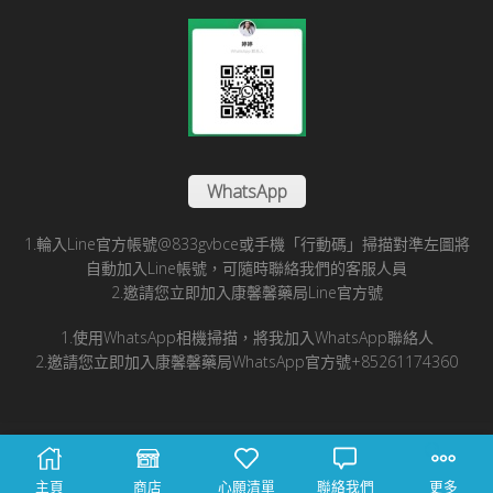
WhatsApp
1.輪入Line官方帳號@833gvbce或手機「行動碼」掃描對準左圖將
自動加入Line帳號，可隨時聯絡我們的客服人員
2.邀請您立即加入康馨馨藥局Line官方號
1.使用WhatsApp相機掃描，將我加入WhatsApp聯絡人
2.邀請您立即加入康馨馨藥局WhatsApp官方號+85261174360
© 2025 康馨馨國際醫藥有限公司版所有
主頁
商店
心願清單
聯絡我們
更多