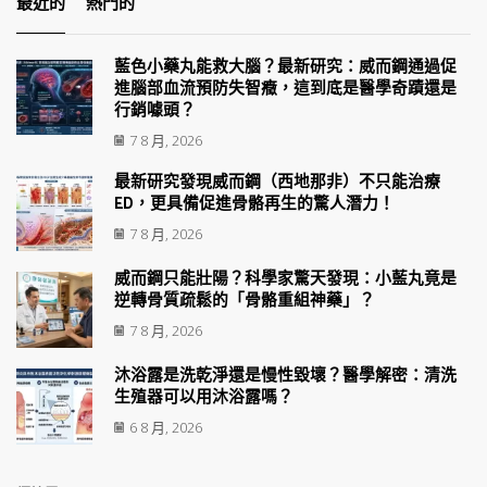
最近的
熱門的
藍色小藥丸能救大腦？最新研究：威而鋼通過促
進腦部血流預防失智癥，這到底是醫學奇蹟還是
行銷噱頭？
7 8 月, 2026
最新研究發現威而鋼（西地那非）不只能治療
ED，更具備促進骨骼再生的驚人潛力！
7 8 月, 2026
威而鋼只能壯陽？科學家驚天發現：小藍丸竟是
逆轉骨質疏鬆的「骨骼重組神藥」？
7 8 月, 2026
沐浴露是洗乾淨還是慢性毀壞？醫學解密：清洗
生殖器可以用沐浴露嗎？
6 8 月, 2026