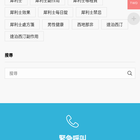
犀利士
犀利士副作用
犀利士哪裡買
TWD
犀利士效果
犀利士每日錠
犀利士禁忌
犀利士處方箋
男性健康
西地那非
達泊西汀
達泊西汀副作用
搜尋
SEA
緊急呼叫