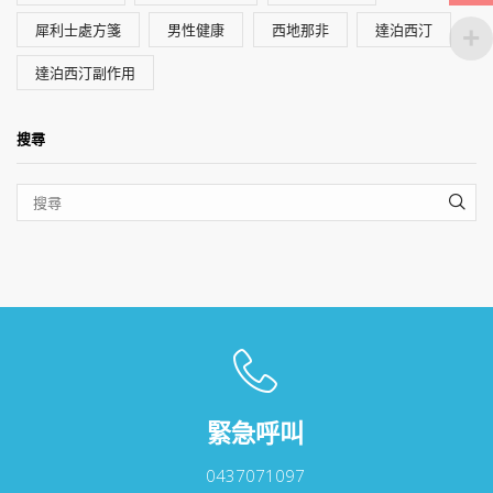
犀利士處方箋
男性健康
西地那非
達泊西汀
達泊西汀副作用
搜尋
SEA
緊急呼叫
0437071097