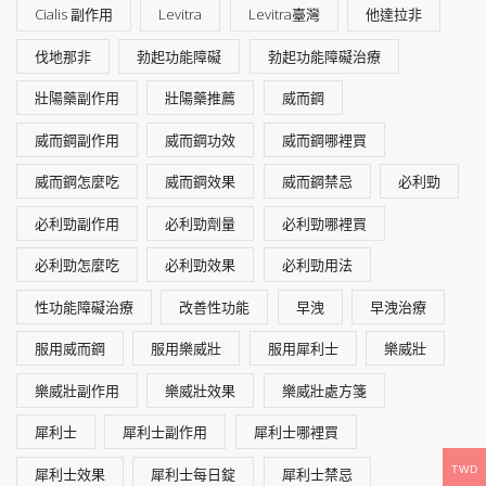
Cialis 副作用
Levitra
Levitra臺灣
他達拉非
伐地那非
勃起功能障礙
勃起功能障礙治療
壯陽藥副作用
壯陽藥推薦
威而鋼
威而鋼副作用
威而鋼功效
威而鋼哪裡買
威而鋼怎麼吃
威而鋼效果
威而鋼禁忌
必利勁
必利勁副作用
必利勁劑量
必利勁哪裡買
必利勁怎麼吃
必利勁效果
必利勁用法
性功能障礙治療
改善性功能
早洩
早洩治療
服用威而鋼
服用樂威壯
服用犀利士
樂威壯
樂威壯副作用
樂威壯效果
樂威壯處方箋
犀利士
犀利士副作用
犀利士哪裡買
TWD
犀利士效果
犀利士每日錠
犀利士禁忌