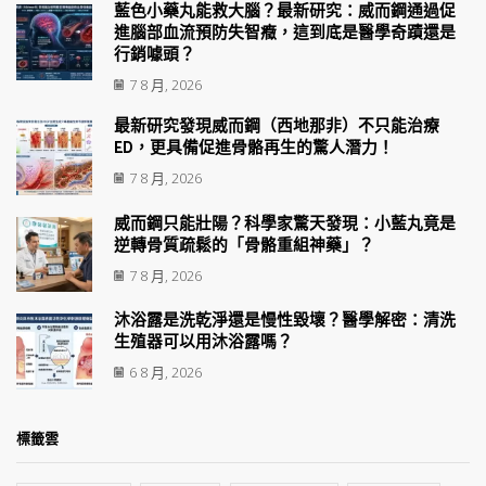
藍色小藥丸能救大腦？最新研究：威而鋼通過促
進腦部血流預防失智癥，這到底是醫學奇蹟還是
行銷噱頭？
7 8 月, 2026
最新研究發現威而鋼（西地那非）不只能治療
ED，更具備促進骨骼再生的驚人潛力！
7 8 月, 2026
威而鋼只能壯陽？科學家驚天發現：小藍丸竟是
逆轉骨質疏鬆的「骨骼重組神藥」？
7 8 月, 2026
沐浴露是洗乾淨還是慢性毀壞？醫學解密：清洗
生殖器可以用沐浴露嗎？
6 8 月, 2026
標籤雲