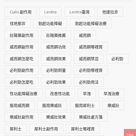
Cialis 副作用
Levitra
Levitra臺灣
他達拉非
伐地那非
勃起功能障礙
勃起功能障礙治療
壯陽藥副作用
壯陽藥推薦
威而鋼
威而鋼副作用
威而鋼功效
威而鋼哪裡買
威而鋼怎麼吃
威而鋼效果
威而鋼禁忌
必利勁
必利勁副作用
必利勁劑量
必利勁哪裡買
必利勁怎麼吃
必利勁效果
必利勁用法
性功能障礙治療
改善性功能
早洩
早洩治療
服用威而鋼
服用樂威壯
服用犀利士
樂威壯
樂威壯副作用
樂威壯效果
樂威壯處方箋
犀利士
犀利士副作用
犀利士哪裡買
TWD