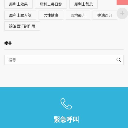
犀利士效果
犀利士每日錠
犀利士禁忌
犀利士處方箋
男性健康
西地那非
達泊西汀
達泊西汀副作用
搜尋
SEA
緊急呼叫