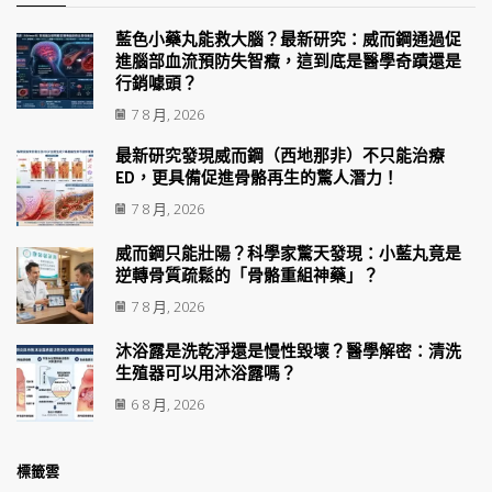
藍色小藥丸能救大腦？最新研究：威而鋼通過促
進腦部血流預防失智癥，這到底是醫學奇蹟還是
行銷噱頭？
7 8 月, 2026
最新研究發現威而鋼（西地那非）不只能治療
ED，更具備促進骨骼再生的驚人潛力！
7 8 月, 2026
威而鋼只能壯陽？科學家驚天發現：小藍丸竟是
逆轉骨質疏鬆的「骨骼重組神藥」？
7 8 月, 2026
沐浴露是洗乾淨還是慢性毀壞？醫學解密：清洗
生殖器可以用沐浴露嗎？
6 8 月, 2026
標籤雲