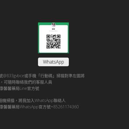
WhatsApp
方帳號@833gvbce或手機「行動碼」掃描對準左圖將
帳號，可隨時聯絡我們的客服人員
康馨馨藥局Line官方號
pp相機掃描，將我加入WhatsApp聯絡人
馨馨藥局WhatsApp官方號+85261174360