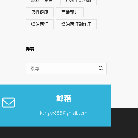
犀利士禁忌
犀利士處方箋
男性健康
西地那非
達泊西汀
達泊西汀副作用
搜尋
SEARCH
郵箱
kangxx888@gmail.com