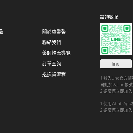
諮詢客服
品
關於康馨馨
聯絡我們
藥師推薦導覽
訂單查詢
line
退換貨流程
1.輪入Line官
自動加入Line
2.邀請您立即加入
1.使用WhatsA
2.邀請您立即加入康