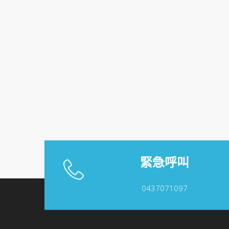
緊急呼叫
0437071097