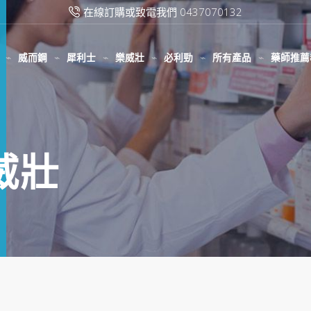
在線訂購或致電我們 0437070132
威而鋼
犀利士
樂威壯
必利勁
所有產品
藥師推薦
威壯