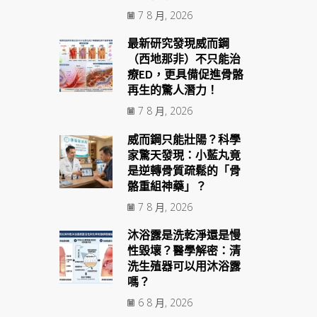
7 8 月, 2026
最新研究發現威而鋼
（西地那非）不只能治
療ED，更具備促進骨骼
再生的驚人潛力！
7 8 月, 2026
威而鋼只能壯陽？科學
家驚天發現：小藍丸竟
是逆轉骨質疏鬆的「骨
骼重組神藥」？
7 8 月, 2026
沐浴露是洗乾淨還是慢
性毀壞？醫學解密：清
洗生殖器可以用沐浴露
嗎？
6 8 月, 2026