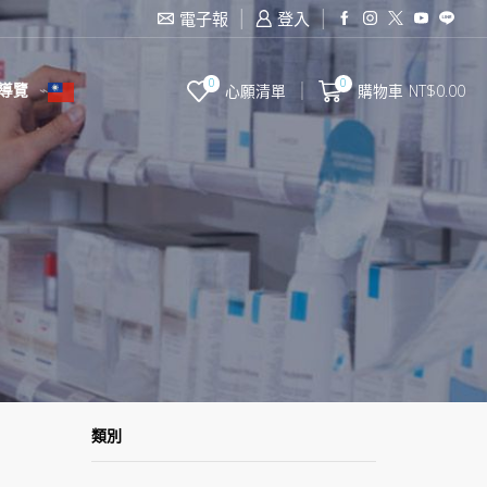
滿2000台幣免運費
電子報
登入
0
0
導覽
心願清單
購物車
NT$
0.00
類別