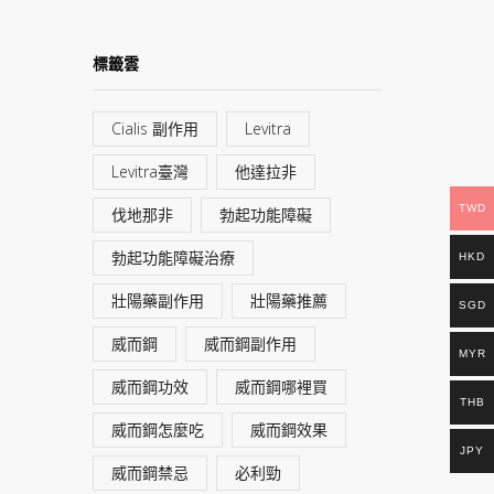
標籤雲
Cialis 副作用
Levitra
Levitra臺灣
他達拉非
TWD
伐地那非
勃起功能障礙
勃起功能障礙治療
HKD
壯陽藥副作用
壯陽藥推薦
SGD
威而鋼
威而鋼副作用
MYR
威而鋼功效
威而鋼哪裡買
THB
威而鋼怎麼吃
威而鋼效果
JPY
威而鋼禁忌
必利勁