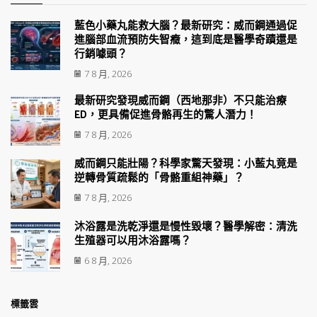
藍色小藥丸能救大腦？最新研究：威而鋼通過促
進腦部血流預防失智癥，這到底是醫學奇蹟還是
行銷噱頭？
7 8 月, 2026
最新研究發現威而鋼（西地那非）不只能治療
ED，更具備促進骨骼再生的驚人潛力！
7 8 月, 2026
威而鋼只能壯陽？科學家驚天發現：小藍丸竟是
逆轉骨質疏鬆的「骨骼重組神藥」？
7 8 月, 2026
沐浴露是洗乾淨還是慢性毀壞？醫學解密：清洗
生殖器可以用沐浴露嗎？
6 8 月, 2026
標籤雲