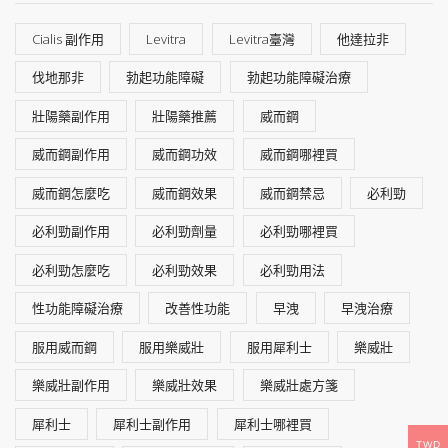
Cialis 副作用
Levitra
Levitra臺灣
他達拉非
伐地那非
勃起功能障礙
勃起功能障礙治療
壯陽藥副作用
壯陽藥推薦
威而鋼
威而鋼副作用
威而鋼功效
威而鋼哪裡買
威而鋼怎麼吃
威而鋼效果
威而鋼禁忌
必利勁
必利勁副作用
必利勁劑量
必利勁哪裡買
必利勁怎麼吃
必利勁效果
必利勁用法
性功能障礙治療
改善性功能
早洩
早洩治療
服用威而鋼
服用樂威壯
服用犀利士
樂威壯
樂威壯副作用
樂威壯效果
樂威壯處方箋
犀利士
犀利士副作用
犀利士哪裡買
TWD