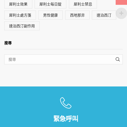
犀利士效果
犀利士每日錠
犀利士禁忌
犀利士處方箋
男性健康
西地那非
達泊西汀
達泊西汀副作用
搜尋
SEA
緊急呼叫