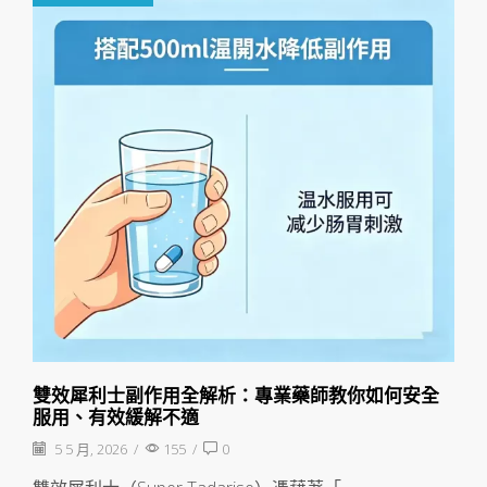
雙效犀利士副作用全解析：專業藥師教你如何安全
服用、有效緩解不適
5 5 月, 2026
/
155
/
0