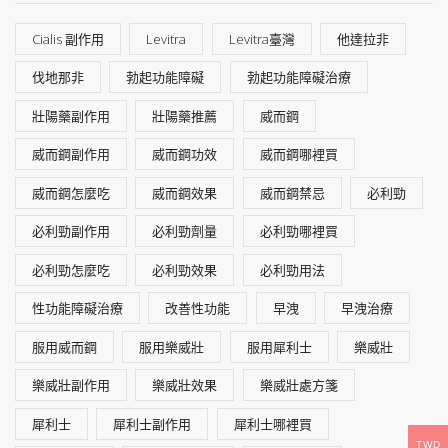
Cialis 副作用
Levitra
Levitra臺灣
他達拉非
伐地那非
勃起功能障礙
勃起功能障礙治療
壯陽藥副作用
壯陽藥推薦
威而鋼
威而鋼副作用
威而鋼功效
威而鋼哪裡買
威而鋼怎麼吃
威而鋼效果
威而鋼禁忌
必利勁
必利勁副作用
必利勁劑量
必利勁哪裡買
必利勁怎麼吃
必利勁效果
必利勁用法
性功能障礙治療
改善性功能
早洩
早洩治療
服用威而鋼
服用樂威壯
服用犀利士
樂威壯
樂威壯副作用
樂威壯效果
樂威壯處方箋
犀利士
犀利士副作用
犀利士哪裡買
TWD