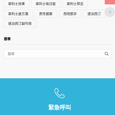
犀利士效果
犀利士每日錠
犀利士禁忌
犀利士處方箋
男性健康
西地那非
達泊西汀
達泊西汀副作用
搜尋
SEA
緊急呼叫