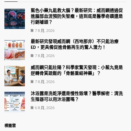
藍色小藥丸能救大腦？最新研究：威而鋼通過促
進腦部血流預防失智癥，這到底是醫學奇蹟還是
行銷噱頭？
7 8 月, 2026
最新研究發現威而鋼（西地那非）不只能治療
ED，更具備促進骨骼再生的驚人潛力！
7 8 月, 2026
威而鋼只能壯陽？科學家驚天發現：小藍丸竟是
逆轉骨質疏鬆的「骨骼重組神藥」？
7 8 月, 2026
沐浴露是洗乾淨還是慢性毀壞？醫學解密：清洗
生殖器可以用沐浴露嗎？
6 8 月, 2026
標籤雲