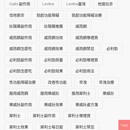
Cialis 副作用
Levitra
Levitra臺灣
他達拉非
伐地那非
勃起功能障礙
勃起功能障礙治療
壯陽藥副作用
壯陽藥推薦
威而鋼
威而鋼副作用
威而鋼功效
威而鋼哪裡買
威而鋼怎麼吃
威而鋼效果
威而鋼禁忌
必利勁
必利勁副作用
必利勁劑量
必利勁哪裡買
必利勁怎麼吃
必利勁效果
必利勁用法
性功能障礙治療
改善性功能
早洩
早洩治療
服用威而鋼
服用樂威壯
服用犀利士
樂威壯
樂威壯副作用
樂威壯效果
樂威壯處方箋
犀利士
犀利士副作用
犀利士哪裡買
TWD
犀利士效果
犀利士每日錠
犀利士禁忌