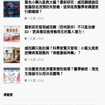
藍色小藥丸能救大腦？最新研究：威而鋼通過促
進腦部血流預防失智癥，這到底是醫學奇蹟還是
行銷噱頭？
7 8 月, 2026
最新研究發現威而鋼（西地那非）不只能治療
ED，更具備促進骨骼再生的驚人潛力！
7 8 月, 2026
威而鋼只能壯陽？科學家驚天發現：小藍丸竟是
逆轉骨質疏鬆的「骨骼重組神藥」？
7 8 月, 2026
沐浴露是洗乾淨還是慢性毀壞？醫學解密：清洗
生殖器可以用沐浴露嗎？
6 8 月, 2026
標籤雲