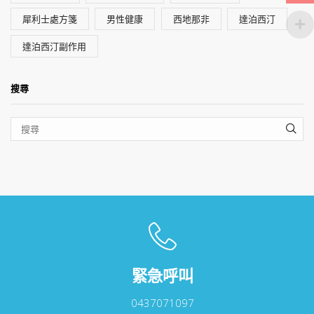
犀利士處方箋
男性健康
西地那非
達泊西汀
達泊西汀副作用
搜尋
SEA
緊急呼叫
0437071097