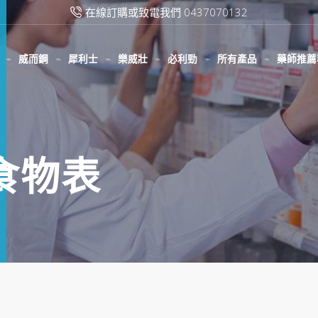
在線訂購或致電我們 0437070132
威而鋼
犀利士
樂威壯
必利勁
所有產品
藥師推薦
呤食物表