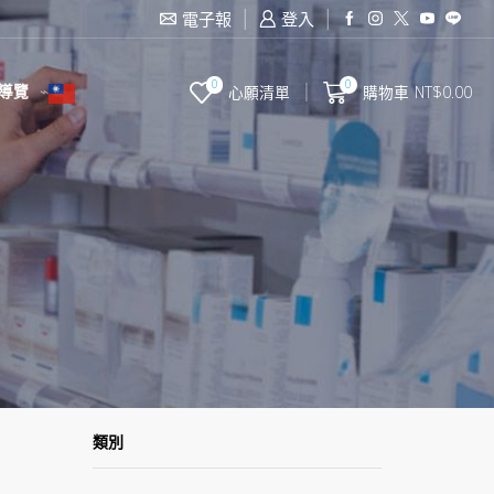
滿2000台幣免運費
電子報
登入
0
0
導覽
心願清單
購物車
NT$
0.00
類別