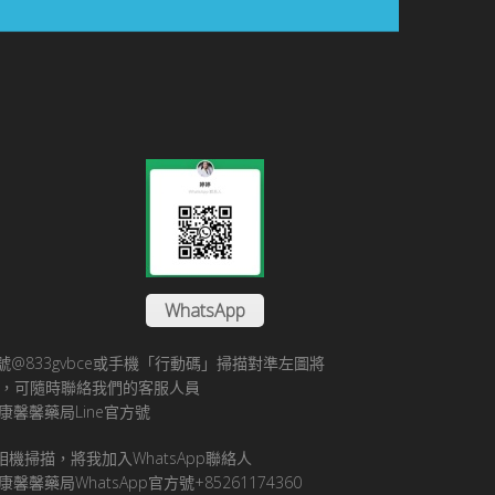
WhatsApp
方帳號@833gvbce或手機「行動碼」掃描對準左圖將
帳號，可隨時聯絡我們的客服人員
康馨馨藥局Line官方號
pp相機掃描，將我加入WhatsApp聯絡人
馨馨藥局WhatsApp官方號+85261174360