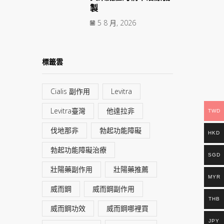
製
5 8 月, 2026
標籤雲
Cialis 副作用
Levitra
Levitra臺灣
他達拉非
TWD
伐地那非
勃起功能障礙
HKD
勃起功能障礙治療
SGD
壯陽藥副作用
壯陽藥推薦
MYR
威而鋼
威而鋼副作用
THB
威而鋼功效
威而鋼哪裡買
JPY