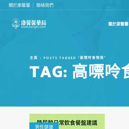
關於康馨馨
聯絡我們
滿2000台幣免運費
關於康馨馨
主頁
POSTS TAGGED "高嘌呤食物表"
TAG: 高嘌
男性健康