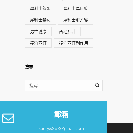
犀利士效果
犀利士每日錠
犀利士禁忌
犀利士處方箋
男性健康
西地那非
達泊西汀
達泊西汀副作用
搜尋
SEARCH
郵箱
kangxx888@gmail.com