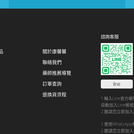
諮詢客服
品
關於康馨馨
聯絡我們
藥師推薦導覽
訂單查詢
line
退換貨流程
1.輪入Line官
自動加入Line
2.邀請您立即加入
1.使用WhatsA
2.邀請您立即加入康