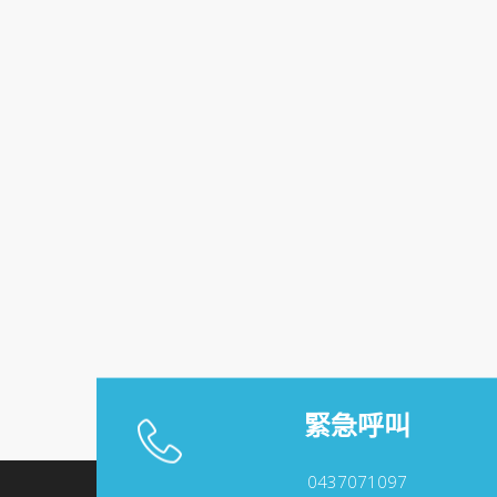
緊急呼叫
0437071097