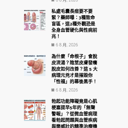
私處毛囊長痘要不要
緊？藥師曝：3種致命
盲區，這2種外觀恐是
全身血管硬化與性病前
兆！
6 8 月, 2026
為什麼「命根子」會脫
皮流湯？陰莖皮膚發癢
脫皮如何改善？這 5 大
病理元兇才是摧毀你
「性福」的幕後黑手！
6 8 月, 2026
勃起功能障礙竟是心肌
梗塞提早5年的「無聲
警報」？從微血管病理
看勃起問題與血管疾病
與樂威壯的精準治療機