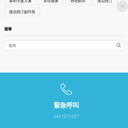
犀利士處方箋
男性健康
西地那非
達泊西汀
達泊西汀副作用
搜尋
SEA
緊急呼叫
0437071097