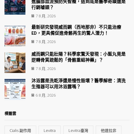
進腦部血流預防失智癥，這到底是醫學奇蹟還是
行銷噱頭？
7 8 月, 2026
最新研究發現威而鋼（西地那非）不只能治療
ED，更具備促進骨骼再生的驚人潛力！
7 8 月, 2026
威而鋼只能壯陽？科學家驚天發現：小藍丸竟是
逆轉骨質疏鬆的「骨骼重組神藥」？
7 8 月, 2026
沐浴露是洗乾淨還是慢性毀壞？醫學解密：清洗
生殖器可以用沐浴露嗎？
6 8 月, 2026
標籤雲
Cialis 副作用
Levitra
Levitra臺灣
他達拉非